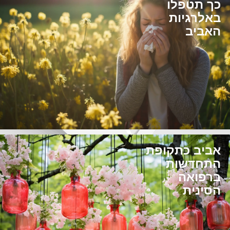
כך תטפלו
באלרגיות
האביב
אביב כתקופת
התחדשות
ברפואה
הסינית