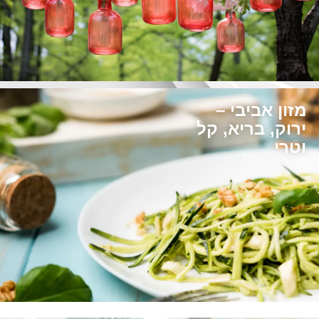
מזון אביבי –
ירוק, בריא, קל
וטרי