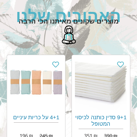
האהובים שלנו
מוצרים שקונים מאיתנו הכי הרבה
9+1 סדין כותנה לכיסוי
4+1 על כריות עיניים
המטופל
196
₪
245
₪
351
₪
390
₪