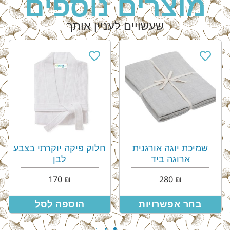
מוצרים נוספים
שעשויים לעניין אותך
וגה אורגנית
חלוק פיקה יוקרתי בצבע
מגבת גוף אי
גה ביד
לבן
במי
9
₪
170
₪
280
פשרויות
הוספה לסל
הוספה