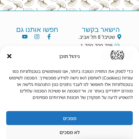
הישאר בקשר
חפשו אותנו גם
שטיבל 8 תל אביב.
1-700-700-795
info@dryang.co.il
ניהול תוכן
052-5225727
כדי לספק את החוויה הטובה ביותר, אנו משתמשים בטכנולוגיות כמו
עוגיות (Cookies) לאחסון ו/או גישה למידע ממכשירך. הסכמה לשימוש
תנאי שימוש
מידע נוסף
בטכנולוגיות אלו תאפשר לנו לעבד נתונים כגון התנהגות גלישה או
מזהים ייחודיים באתר זה. אי־הסכמה או משיכת הסכמה עלולים
תקנון
צור קשר
להשפיע לרעה על תפקודן של תכונות ושירותים מסוימים.
תנאי שימוש
מדיניות פרטיות
הצהרת נגישות
מדיניות משלוחים
מדיניות החזרים
החשבון שלי
מסכים
לא מסכים