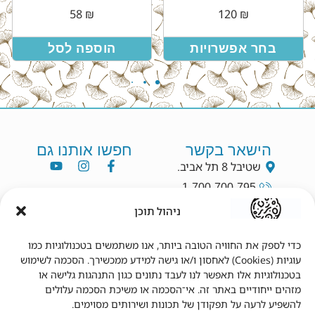
58
₪
120
₪
בחר אפשרויות
הוספה לסל
הישאר בקשר
חפשו אותנו גם
שטיבל 8 תל אביב.
1-700-700-795
info@dryang.co.il
ניהול תוכן
052-5225727
כדי לספק את החוויה הטובה ביותר, אנו משתמשים בטכנולוגיות כמו
עוגיות (Cookies) לאחסון ו/או גישה למידע ממכשירך. הסכמה לשימוש
תנאי שימוש
מידע נוסף
בטכנולוגיות אלו תאפשר לנו לעבד נתונים כגון התנהגות גלישה או
מזהים ייחודיים באתר זה. אי־הסכמה או משיכת הסכמה עלולים
תקנון
צור קשר
להשפיע לרעה על תפקודן של תכונות ושירותים מסוימים.
תנאי שימוש
מדיניות פרטיות