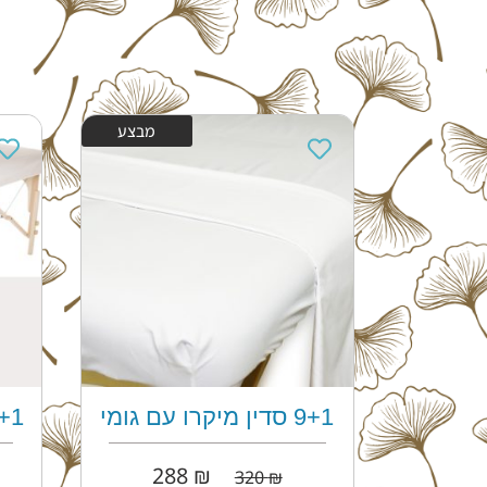
מבצע
מבצע
9+1 סדין מיקרו עם גומי
9+1 סדין כותנ
288
₪
320
₪