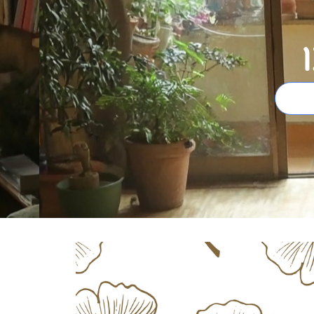
ץ,
שמן ילנג ילנג – שמן מומלץ
מומלץ
וח,
העור, השיער, מצב-הרוח,
החשק-המיני. כל
קרא עוד>>
מחי מרפא
ויטמינים וצמחי מרפא