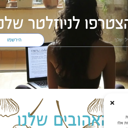
 לימון – צהוב לגוף ולנפש
שמן ברגמוט – איטלקי מבחו
רגוע מבפנים
יכולים להשתמש בשמפו נגד
הוא מתחבר למרכזי הריח במ
קרא עוד>>
קרא עוד>>
ויטמינים וצמחי מרפא
ויטמינים וצ
ת
ות אלו