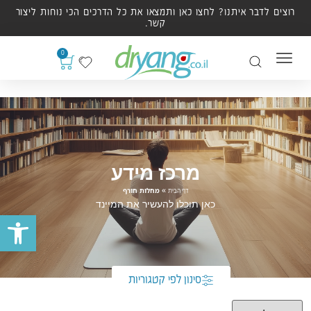
רוצים לדבר איתנו? לחצו כאן ותמצאו את כל הדרכים הכי נוחות ליצור
קשר.
0
מרכז מידע
»
מחלות חורף
דף הבית
כאן תוכלו להעשיר את המיינד
פתח סרגל נ
סינון לפי קטגוריות