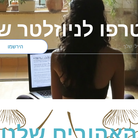
פו לניוזלטר ש
הירשמו
האהובים שלנו