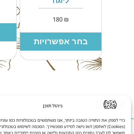
150
₪
הוספה לסל
יות
ניהול תוכן
כדי לספק את החוויה הטובה ביותר, אנו משתמשים בטכנולוגיות כמו עוגיו
(Cookies) לאחסון ו/או גישה למידע ממכשירך. הסכמה לשימוש בטכנולוגי
הישאר בקשר
ח
תאפשר לנו לעבד נתונים כגון התנהגות גלישה או מזהים ייחודיים באתר זה