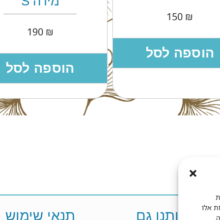
בצבעי פסטל
מידה S
49
₪
190
₪
בחר אפשרויות
הוספה לסל
ת
ות אלו
פשו אותנו גם
תנאי שימוש
.