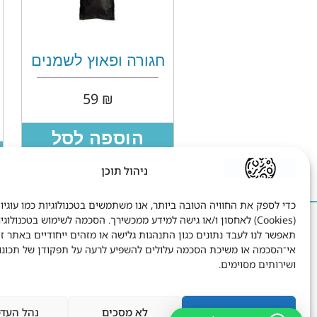
חגורה ופאוץ לשמנים
59
₪
הוספה לסל
ניהול תוכן
כדי לספק את החוויה הטובה ביותר, אנו משתמשים בטכנולוגיות כמו עוגיו
(Cookies) לאחסון ו/או גישה למידע ממכשירך. הסכמה לשימוש בטכנולוגי
הישאר בקשר
ח
תאפשר לנו לעבד נתונים כגון התנהגות גלישה או מזהים ייחודיים באתר זה
אי־הסכמה או משיכת הסכמה עלולים להשפיע לרעה על תפקודן של תכונו
שטיבל 8 תל אביב.
ושירותים מסוימים.
1-700-700-795
info@dryang.co.il
מסכים
לא מסכים
נהל העד
052-5225727