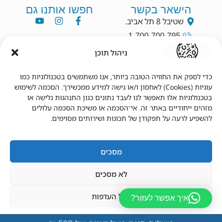
הישאר בקשר
חפשו אותנו גם
שטיבל 8 תל אביב.
1-700-700-795
info@dryang.co.il
ניהול תוכן
052-5225727
כדי לספק את החוויה הטובה ביותר, אנו משתמשים בטכנולוגיות כמו
עוגיות (Cookies) לאחסון ו/או גישה למידע ממכשירך. הסכמה לשימוש
תנאי שימוש
מידע נוסף
בטכנולוגיות אלו תאפשר לנו לעבד נתונים כגון התנהגות גלישה או
מזהים ייחודיים באתר זה. אי־הסכמה או משיכת הסכמה עלולים
תקנון
צור קשר
להשפיע לרעה על תפקודן של תכונות ושירותים מסוימים.
תנאי שימוש
מדיניות פרטיות
הצהרת נגישות
מדיניות משלוחים
מדיניות החזרים
החשבון שלי
מסכים
לא מסכים
נהל העדפות
איך אפשר לעזור?
© 2026 כל הזכויות שמורות לד"ר יאנג.
עוצב ונבנה על ידי
lizmiz
מדיניות פרטיות
מדיניות פרטיות