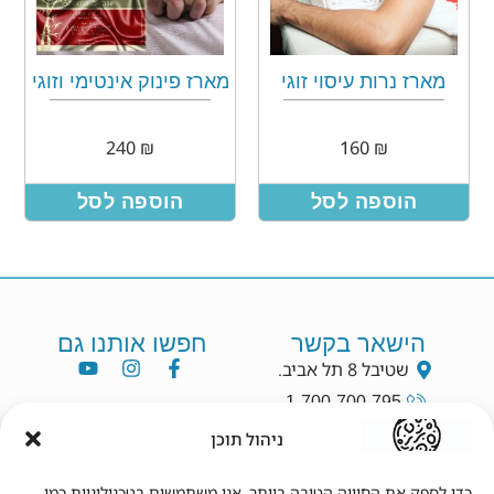
מארז נרות עיסוי זוגי
מארז פינוק אינטימי וזוגי
240
₪
160
₪
הוספה לסל
הוספה לסל
הישאר בקשר
חפשו אותנו גם
שטיבל 8 תל אביב.
1-700-700-795
info@dryang.co.il
ניהול תוכן
052-5225727
כדי לספק את החוויה הטובה ביותר, אנו משתמשים בטכנולוגיות כמו