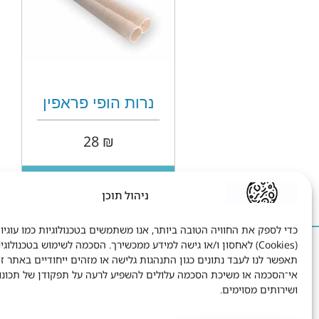
נרות הופי פראפין
28
₪
מידע נוסף
ניהול תוכן
כדי לספק את החוויה הטובה ביותר, אנו משתמשים בטכנולוגיות כמו עוגיו
(Cookies) לאחסון ו/או גישה למידע ממכשירך. הסכמה לשימוש בטכנולוגי
הישאר בקשר
ח
תאפשר לנו לעבד נתונים כגון התנהגות גלישה או מזהים ייחודיים באתר זה
אי־הסכמה או משיכת הסכמה עלולים להשפיע לרעה על תפקודן של תכונו
שטיבל 8 תל אביב.
ושירותים מסוימים.
1-700-700-795
info@dryang.co.il