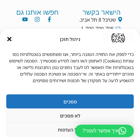
הישאר בקשר
חפשו אותנו גם
שטיבל 8 תל אביב.
1-700-700-795
info@dryang.co.il
ניהול תוכן
052-5225727
כדי לספק את החוויה הטובה ביותר, אנו משתמשים בטכנולוגיות כמו
עוגיות (Cookies) לאחסון ו/או גישה למידע ממכשירך. הסכמה לשימוש
תנאי שימוש
מידע נוסף
בטכנולוגיות אלו תאפשר לנו לעבד נתונים כגון התנהגות גלישה או
מזהים ייחודיים באתר זה. אי־הסכמה או משיכת הסכמה עלולים
תקנון
צור קשר
להשפיע לרעה על תפקודן של תכונות ושירותים מסוימים.
תנאי שימוש
מדיניות פרטיות
הצהרת נגישות
מדיניות משלוחים
מדיניות החזרים
החשבון שלי
מסכים
לא מסכים
נהל העדפות
איך אפשר לעזור?
© 2026 כל הזכויות שמורות לד"ר יאנג.