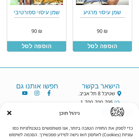
שמן עיסוי מרגיע
שמן עיסוי ספורטיבי
90
₪
90
₪
הוספה לסל
הוספה לסל
הישאר בקשר
חפשו אותנו גם
שטיבל 8 תל אביב.
1-700-700-795
info@dryang.co.il
ניהול תוכן
052-5225727
כדי לספק את החוויה הטובה ביותר, אנו משתמשים בטכנולוגיות כמו
עוגיות (Cookies) לאחסון ו/או גישה למידע ממכשירך. הסכמה לשימוש