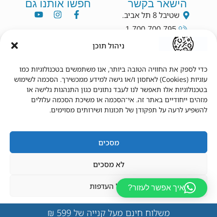
הישאר בקשר
חפשו אותנו גם
שטיבל 8 תל אביב.
1-700-700-795
info@dryang.co.il
ניהול תוכן
052-5225727
כדי לספק את החוויה הטובה ביותר, אנו משתמשים בטכנולוגיות כמו
עוגיות (Cookies) לאחסון ו/או גישה למידע ממכשירך. הסכמה לשימוש
תנאי שימוש
מידע נוסף
בטכנולוגיות אלו תאפשר לנו לעבד נתונים כגון התנהגות גלישה או
מזהים ייחודיים באתר זה. אי־הסכמה או משיכת הסכמה עלולים
תקנון
צור קשר
להשפיע לרעה על תפקודן של תכונות ושירותים מסוימים.
תנאי שימוש
מדיניות פרטיות
הצהרת נגישות
מדיניות משלוחים
מדיניות החזרים
החשבון שלי
מסכים
לא מסכים
נהל העדפות
איך אפשר לעזור?
© 2026 כל הזכויות שמורות לד"ר יאנג.
עוצב ונבנה על ידי
lizmiz
מדיניות פרטיות
מדיניות פרטיות
משלוח חינם מעל קנייה של 599 ₪