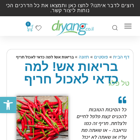
רוצים לדבר איתנו? לחצו כאן ותמצאו את כל הדרכים הכי
נוחות ליצור קשר.
0
»
»
»
דף הבית
פוסטים
תזונה
בריאות אש! למה כדאי לאכול חריף
בריאות אש! למה
כדאי לאכול חריף
טל פלג
פתח סרגל
כל הסיבות הטובות
להכניס קצת פלפל לחיים
ולצלחת. חריף זה כמו
גויאבה – או שאתה מת
עליו או שאתה לא יכול