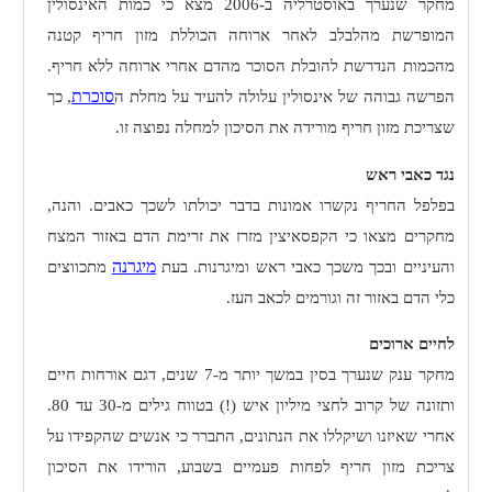
מחקר שנערך באוסטרליה ב-2006 מצא כי כמות האינסולין
המופרשת מהלבלב לאחר ארוחה הכוללת מזון חריף קטנה
מהכמות הנדרשת להובלת הסוכר מהדם אחרי ארוחה ללא חריף.
סוכרת
הפרשה גבוהה של אינסולין עלולה להעיד על מחלת ה
, כך
שצריכת מזון חריף מורידה את הסיכון למחלה נפוצה זו.
נגד כאבי ראש
בפלפל החריף נקשרו אמונות בדבר יכולתו לשכך כאבים. והנה,
מחקרים מצאו כי הקפסאיצין מזרז את זרימת הדם באזור המצח
מיגרנה
והעיניים ובכך משכך כאבי ראש ומיגרנות. בעת
מתכווצים
כלי הדם באזור זה וגורמים לכאב העז.
לחיים ארוכים
מחקר ענק שנערך בסין במשך יותר מ-7 שנים, דגם אורחות חיים
ותזונה של קרוב לחצי מיליון איש (!) בטווח גילים מ-30 עד 80.
אחרי שאיזנו ושיקללו את הנתונים, התברר כי אנשים שהקפידו על
צריכת מזון חריף לפחות פעמיים בשבוע, הורידו את הסיכון