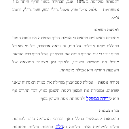
לתמותה מוקדמת ב-10%. אגב, הבחירה במזון חריף היתה מ-4
אפשרויות – פלפל צ'ילי טרי, פלפל צ'ילי יבש, שמן צ'ילי, ורוטב
צ'ילי.
למניעת השמנה
מחקרים ראשוניים מראים כי אכילת חריף מקטינה את כמות המזון
הכוללת שאנו אוכלים. על פניו, זה נראה אבסורד, וכל מי שאוכל
חריף יודע כי עם החריף פותח את התיאבון. אבל חריף ככל הנראה
מגדיל את תחושת השובע, ולאורך זמן מצטבר התוצאה של
השפעת החריף היא אכילה מופחתת.
נקודה נוספת – אכילת קפסיאצין מגדילה את כמות האנרגיה שאנו
שורפים, ומגבירה את חמצון רקמת השומן בגוף, דבר התורם אף
ירידה במשקל
הוא ל
ולהפחתת מסת השומן בגוף.
נגד הצטננות
הימצאות קפסאיצין בחלל האף ובדרכי הנשימה גורם להזרמת
נזלת
נוזלים למקומות אלה. הליחה וה
הופכות נוזליות ומתפנות