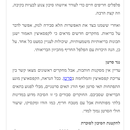
פלפלים חריפים חיים כדי לעורר איזשהו סיכון צנוע לבעיות בקיבה,
וזה קצת הרבה.
ואחרי ששמנו בצד את האפשרות הלא סבירה לנזק, אפשר לדבר
על בריאות. מחקרים חדשים מראים כי לקפסאיצין האמור ישנן
תכונות בריאותיות משמעותיות, שיכולות לעניין כמעט כל אחד. על
כן, הנה היכרות עם הפלפל החריף מהכיוון הבריאותי.
נגד סרטן
עדיין אין מסקנות חותכות, אבל מחקרים ראשונים מצאו קשר בין
סרטן
צריכת קפסאיצין והמלחמה ב
. ככל הנראה, הקפסאיצין מונע
התפתחות תאי סרטן ואף הורג תאים סרטניים, מבלי לפגוע בתאים
הבריאים שסביבם. החוקרים סבורים כי זו הסיבה מדוע במדינות
בלתי מפותחות אבל עם מטבח חריף, כמו הודו ומקסיקו, שיעור
חולי הסרטן נמוך למדי.
להקטנת הסיכון לסוכרת