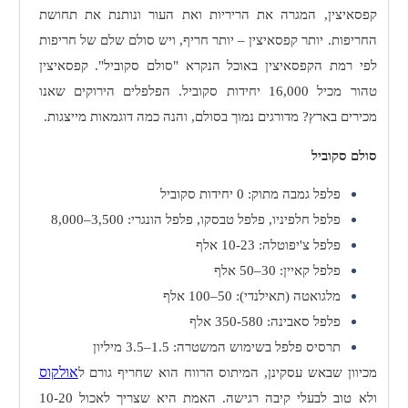
קפסאיצין, המגרה את הריריות ואת העור ונותנת את תחושת
החריפות. יותר קפסאיצין – יותר חריף, ויש סולם שלם של חריפות
לפי רמת הקפסאיצין באוכל הנקרא "סולם סקוביל". קפסאיצין
טהור מכיל 16,000 יחידות סקוביל. הפלפלים הירוקים שאנו
מכירים בארץ? מדורגים נמוך בסולם, והנה כמה דוגמאות מייצגות.
סולם סקוביל
פלפל גמבה מתוק: 0 יחידות סקוביל
פלפל חלפיניו, פלפל טבסקו, פלפל הונגרי: 3,500–8,000
פלפל צ'יפוטלה: 10-23 אלף
פלפל קאיין: 30–50 אלף
מלגואטה (תאילנדי): 50–100 אלף
פלפל סאבינה: 350-580 אלף
תרסיס פלפל בשימוש המשטרה: 1.5–3.5 מיליון
אולקוס
מכיוון שבאש עסקינן, המיתוס הרווח הוא שחריף גורם ל
ולא טוב לבעלי קיבה רגישה. האמת היא שצריך לאכול 10-20