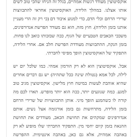
אוקסיטוצין מעודד רגשות אמהיים, בגלל זה הניחו שהכי טוב לשים
אותו אצלנו. במהלך הלידה, האוקסיטוצין אחראי להתכווצות
שרירי הרחם וכלי הדם, כדי למנוע איבוד דם (כי רק זה הרי מעניין
אותנו בזמן הלידה). חוץ מזה, הוא גם מעודד הפרשת אנדורפינים,
משככי הכאבים הטבעיים של הגוף, ככה שבזכותו כואב לנו פחות.
בזמן הנקה, ההתכווצות מעודדת הפרשת חלב אם. אחרי הלידה,
התפקיד של האוקסיטוצין הופך מפיסי לחברתי.
אבל, אוקסיטוצין הוא לא רק הורמון אמהי. כמו שלכל יום יש
לילה, לכל אמא (נטולת שינה ככל שתהיה) יש גם דברים אחרים
שהיא אוהבת לעשות במיטה חוץ מלישון. אוקסיטוצין מגיב טוב
למגע. כמה שנוגעים יותר, ככה הוא יותר מופרש. תארו לכם מה
קורה לו כשהמגע הופך מיני. אותן התכווצויות של שרירי הרחם
בזמן הלידה, מתרחשות גם בזמן אורגזמה אצל נשים. אותם
אנדורפינים שמקהים את תחושת הכאב, מעודדים את תחושת
ההנאה בזמן קיום יחסי מין. התפקיד החברתי שלו מופיע לא רק
באהבה אמהית, אלא גם כאן, באהבה אינטימית. ההפרשה