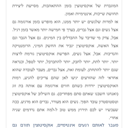
המוגברת של אוקסיטוצין בזמן ההתאהבות, מסייעת ליצירת
תחושת שייכות, אינטימיות ואמון.
אז למרות שלנשים יש יותר ממנו, הוא מופרש בזמן אורגזמה גם
אצל נשים וגם אצל גברים, בערך פי חמישה יותר מאשר בזמן רגיל.
אבל, צדק מי שדיבר על ההבדלים בין המינים. גם אצל הגבר וגם
אצל האשה, אוקסיטוצין יגביר את החשק המיני, הרומנטיקה
והנדיבות. אבל, אצל נשים, הפרשת אוקסיטוצין גורמת לרצות
יותר. יותר לתת, יותר לחבק, יותר להתכרבל, יותר לטפל, וכנראה
שגם יותר להתחתן. לעומת זאת, אצל גברים, מעבר לעובדה שהוא
אחראי לזה שהזרעים יגיעו לאן שהם צריכים להגיע, רמות
האוקסיטוצין יורדות כשהם חווים אורגזמה עם אותה בת זוג
(ואנחנו חשבנו שאתם סתם מפחדים). גם השילוב של אוקסיטוצין
וטסטוסטרון עובד הפוך.
נשים הוא מעורר, גברים הוא מרגיע. ככה
שעכשיו יש לכם תירוץ ממש טוב ל-למה אתם נרדמים שניה
אחרי.
מעבר לאותם רגעים אינטימיים, אוקסיטוצין תורם גם