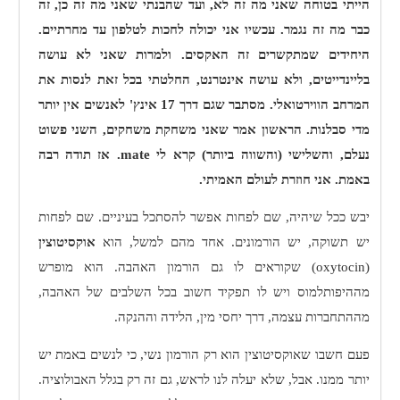
הייתי בטוחה שאני מה זה לא, ועד שהבנתי שאני מה זה כן, זה
כבר מה זה נגמר. עכשיו אני יכולה לחכות לטלפון עד מחרתיים.
היחידים שמתקשרים זה האקסים. ולמרות שאני לא עושה
בליינדייטים, ולא עושה אינטרנט, החלטתי בכל זאת לנסות את
המרחב הווירטואלי. מסתבר שגם דרך 17 אינץ' לאנשים אין יותר
מדי סבלנות. הראשון אמר שאני משחקת משחקים, השני פשוט
נעלם, והשלישי (והשווה ביותר) קרא לי
mate
. אז תודה רבה
באמת. אני חוזרת לעולם האמיתי.
יבש ככל שיהיה, שם לפחות אפשר להסתכל בעיניים. שם לפחות
יש תשוקה, יש הורמונים. אחד מהם למשל, הוא
אוקסיטוצין
(
oxytocin
) שקוראים לו גם הורמון האהבה. הוא מופרש
מההיפותלמוס ויש לו תפקיד חשוב בכל השלבים של האהבה,
מההתחברות עצמה, דרך יחסי מין, הלידה וההנקה.
פעם חשבו שאוקסיטוצין הוא רק הורמון נשי, כי לנשים באמת יש
יותר ממנו. אבל, שלא יעלה לנו לראש, גם זה רק בגלל האבולוציה.