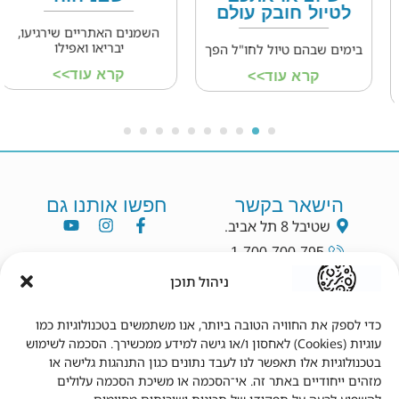
לטיול חובק עולם
השמנים האתריים שירגיעו,
יבריאו ואפילו
בימים שבהם טיול לחו"ל הפך
קרא עוד>>
קרא עוד>>
הישאר בקשר
חפשו אותנו גם
שטיבל 8 תל אביב.
1-700-700-795
info@dryang.co.il
ניהול תוכן
052-5225727
כדי לספק את החוויה הטובה ביותר, אנו משתמשים בטכנולוגיות כמו
עוגיות (Cookies) לאחסון ו/או גישה למידע ממכשירך. הסכמה לשימוש
תנאי שימוש
מידע נוסף
בטכנולוגיות אלו תאפשר לנו לעבד נתונים כגון התנהגות גלישה או
מזהים ייחודיים באתר זה. אי־הסכמה או משיכת הסכמה עלולים
תקנון
צור קשר