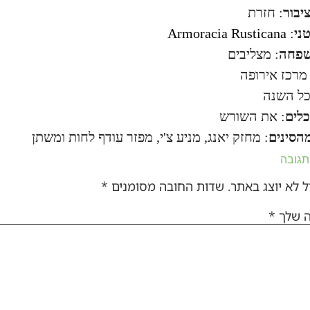
יבור
: חזרת
ני
:
Armoracia Rusticana
פחה
: מצליבים
 מרכז אירופה
כל השנה
לים
: את השורש
הסינים
: מחזק יאנג, מניע צ'י, מפזר עודף לחות ומשתן
תגובה
 לא יוצג באתר.
שדות החובה מסומנים
*
ה שלך
*