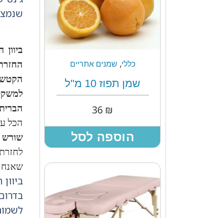
שנמצאת
ביוון 
,
החזרת 
כללי
שמנים אתריים
הקטשופ
שמן תפוז 10 מ"ל
למשקל של 40 קילוגרם, ויש 
הברית.
36
₪
הכל על
הוספה לסל
שורש 
לחזרת
שאנחנו
ביוון 
בדרום
לשמור