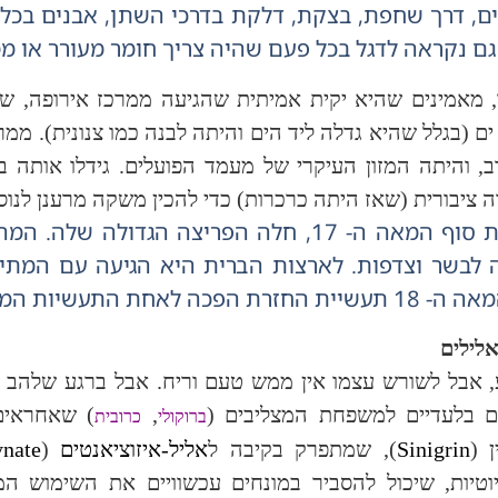
ם, דרך שחפת, בצקת, דלקת בדרכי השתן, אבנים בכליו
ם נקראה לדגל בכל פעם שהיה צריך חומר מעורר או ממ
 מאמינים שהיא יקית אמיתית שהגיעה ממרכז אירופה, 
 ים (בגלל שהיא גדלה ליד הים והיתה לבנה כמו צנונית). ממר
, והיתה המזון העיקרי של מעמד הפועלים. גידלו אותה ב
 ציבורית (שאז היתה כרכרות) כדי להכין משקה מרענן לנו
לקראת סוף המאה ה- 17, חלה הפריצה הגדול
 לבשר וצדפות. לארצות הברית היא הגיעה עם המתיי
רת הפכה לאחת התעשיות המשגשגות ביבשת.
אלילים
 אבל לשורש עצמו אין ממש טעם וריח. אבל ברגע שלהב ה
ם בלעדיים למשפחת המצליבים (
,
) שאחראים
ברוקולי
כרובית
ן (
Sinigrin
), שמתפרק בקיבה ל
אליל-איזוציאנטים
(
ynate
וטיות, שיכול להסביר במונחים עכשוויים את השימוש המ