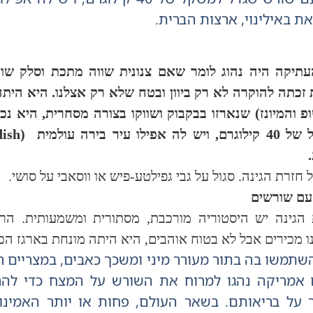
 באילינוי, ארצות הברית.
העתיקה היה נהוג לומר שאם צנונית שווה מתכת וסלק שו
זכתה להוקרה לא רק ביוון ובטח שלא רק אצלנו. היא היתה
 והמיונז) שנארזו בבקבוק ושווקו בצורה מסחרית, היא נ
לה אפילו עיר בירה עולמית
dish)
 חזרת הגינה. סגול על גבי גפילטע-פיש או ווסאבי על סושי.
עם שורשים
 הגינה יש היסטוריה מורכבת, מסתורית ומשמעותית. הר
 מכירים אבל לא בטוח אוהבים, היא היתה מונחת בארגז הכ
השתמשו בה בתור מעורר מיני ומשכך כאבים, במצריים רק
 אמריקה נהגו למרוח את השורש על המצח כדי להרג
 על בריאותם. בשאר העולם, פחות או יותר האמינו