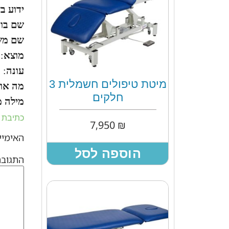
ידוע בצ
שם בוט
שם מש
מוצא
:
עונה
: 
מיטת טיפולים חשמלית 3
מה אוכ
חלקים
מילה מ
כתיבת 
7,950
₪
האימייל
הוספה לסל
התגוב