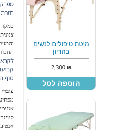
מפרקי
חזרת ג
במקור,
צנונית
והמערב
מיטת טיפולים לנשים
בהריון
תחבורה
2,300
₪
קבועה
סוף המאה ה- 18 תעשיית החז
הוספה לסל
עובדי 
מפתיע,
אנזימי
סיניגרי
אנטיבי