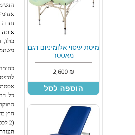
הנשימ
אנזימי
חזרת ה
אותה ע
כולו,
מיטת עיסוי אלומיניום דגם
משתמשי
מאסטר
כחומר 
2,600
₪
להיפטר
אסטמה)
הוספה לסל
כל התכ
החוקרי
חוץ מז
(2 לכפית) אבל עם הרבה טעם.
תעודת 