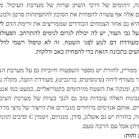
ה, זיהומים של דרכי השתן וצרות של מערכת העיכול. מ
ם אלה אף עשויה להפחית את הסיכון להתפתחות סרטן ולמנוע
יא גם אחד הצמחים הבודדים שממריצים את זרימת הדם
לש
ל גבי העור, יש לה יכולת לגרום לנימים להתרחב. הפעול
 ומעודדת דם לנוע לפני השטח. זה לא טיפול רשמי לד
ם בתכונה הזאת כדי להפחית כאב ודלקות.
ממריץ, לחזרת יש מספר השפעות חיוביות גם על מערכת הנ
 מעודף ליחה (סינוסיטיס, ברונכיט), מעודדת הזעה, מקלה 
, ומנקה את השטח מזיהומים בקטריאליים, כמעט כמו אנטי
ונות האלה עובדות טוב גם לגבי בעיות של מערכת העיכול
ם, אותם אנזימים מיוחדים מגבירים את הייצור של מיצי מרה
ה, בחזרת יש גם אשלגן, סידן, מגנזיום, ויטמין
C
וסיבים תזונת
זהות: