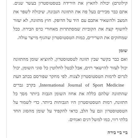
קילוגרם) יכולה להאיץ את הירידה בטסטוסטרון בעשר שנים.
אתם כבר מכירים בעל פה את התזונה הנכונה, שיכולה לשפר את
המצב ולהשאיר אתכם עם היד על הדופק. חוץ מתזונה, לא יעזור
לחשוף קצת את הקוביות שמסתתרות מאחורי כרס הבירה. ככל
שמחזקים את השרירים, כמות הטסטוסטרון שהגוף מייצר עולה.
שומן
ואם כבר בקשר שבין תזונה לטסטוסטרון, להוציא שומן מהתזונה
יכול לעזור להישאר רזים, אבל לבטל לחלוטין כל סוגי השומן, יכול
לגרום לרמות הטסטוסטרון לצנוח. לפי מחקר שפורסם בכתב העת
International Journal of Sport Medicine
, בקרב גברים
שהתזונה שלהם כללה את אחוז השומן הגבוה ביותר מסך כל
התזונה, רמות הטסטוסטרון היו הגבוהות ביותר. כדי לשמור על
הטסטוסטרון וגם על הלב, כדאי להקפיד על שומן מהסוג החד
בלתי רווי, כמו למשל דגים ואגוזים.
ביי ביי בירה