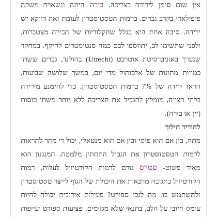
בירה
אין שום סימן לירידה בצריכה.
היתה ונשארה משקה
פופולארי בקרב גברים. ברמות הטסטוסטרון לעומת זאת דווקא יש
ירידה. סיבה אחת היא בגלל שהקלוריות של הבירה מצטברות,
ולפני שתשימו לב, יתווספו לכם כמה סנטימטרים להיקף. במחקר
שנערך באוניברסיטת אוטרכט (
Utrecht
) בהולנד, גברים ששתו
כמויות מתונות של אלכוהול מדי יום, במשך שלושה שבועות,
הראו ירידה של 7% ברמות הטסטוסטרון. כדי להימנע מירידה
בלתי רצויה, מומלץ להגביל את הצריכה ללא יותר משתי כוסות
(יין או בירה).
להוריד הילוך
מתח, בין אם הוא פיסי ובין אם הוא מנטאלי, יכול די מהר להראות
לרמות הטסטוסטרון את הגבול התחתון מלמטה. המנגנון הוא
סטרס
מאוד פשוט-
גורם לרמות הקורטיזול לעלות, רמות
הקורטיזול בתגובה מדכאות את היכולת של הגוף לייצר טסטוסטרון
ולהשתמש בו. מה לגבי ספורט? פעילות אירובית יכולה להיות
עומס חיובי על הלב, בתנאי שלא מגזימים. פציעות ספורט ועייפות