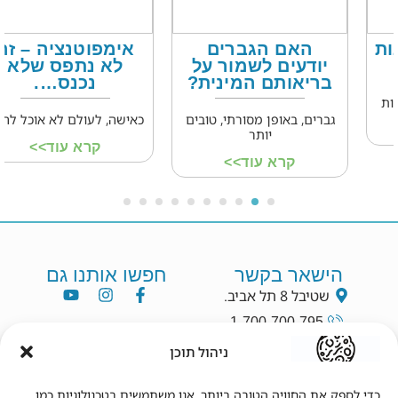
האם הגברים
אימפוטנציה – זה
יודעים לשמור על
לא נתפס שלא
בריאותם המינית?
נכנס….
גברים, באופן מסורתי, טובים
כאישה, לעולם לא אוכל להבין
יותר
קרא עוד>>
קרא עוד>>
הישאר בקשר
חפשו אותנו גם
שטיבל 8 תל אביב.
1-700-700-795
info@dryang.co.il
ניהול תוכן
052-5225727
כדי לספק את החוויה הטובה ביותר, אנו משתמשים בטכנולוגיות כמו