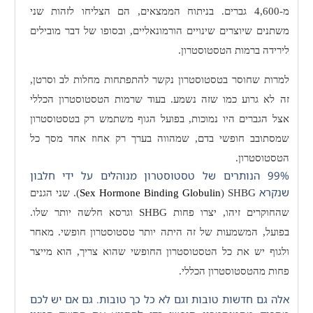
מ-4,600 גברים. בניתוח הממצאים, הם הצליחו לזהות שני
משתנים שיוצרים שינויים הורמונאליים, ובסופו של דבר מובילים
לירידה ברמות הטסטוסטרון.
למרות שחוסר בטסטוסטרון נקשר להתפתחות מחלות לב וסרטן,
זה לא גרוע כמו שזה נשמע. בעוד
שרמות הטסטוסטרון הכללי
אצל הגברים היו נמוכות, בפועל הגוף משתמש רק בטסטוסטרון
שמסתובב חופשי בדם, שמהווה בערך רק אחוז אחד מסך כל
הטסטוסטרון.
99% הנותרים של טסטוסטרון מנוהלים על ידי חלבון
שנקרא
SHBG
(
Sex Hormone Binding Globulin
). שני הגנים
שהחוקרים זיהו, יצרו פחות
SHBG
וגרסא חלשה יותר שלו.
בפועל, המשמעות של זה היתה יותר טסטוסטרון חופשי. מאחר
ולגוף יש את כל הטסטוסטרון החופשי שהוא צריך, הוא מייצר
פחות מהטסטוסטרון הכללי.
אלה גם חדשות טובות וגם לא כל כך טובות. גם אם יש לכם