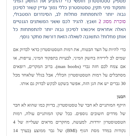
מספיק טסטוסטרון חופשי כדי להתניע את החשק המיני
ותפקוד מיני תקין, טסטוסטרון כללי נמוך עדיין קשור לסיכון
גבוה יותר להתפתחות מחלות לב, הסינדרום המטבולי,
ושבץ. להגיד לכם ששני המשתנים הגנטיים
סוכרת מסוג 2
האלה אחראים איכשהו לסיכון גבוה יותר להתפתחות כל
אותן מחלות? התשובה לשאלה הזאת דורשת מחקר נוסף.
כדי להיות על הצד הבטוח, את רמות הטסטוסטרון כדאי לבדוק אם
שמים לב לירידה בחשק המיני,
לבעיות בתפקוד המיני, עייפות, או
אם צמח לכם חזה גברי (
man boobs
). ברוב המקרים, רופאים
מסתכלים על רמות הטסטוסטרון הכללי, אבל בגלל שלאחד מכל
30 גברים יש את הגן הזה, אפשר בשקט לבקש לבדוק גם אותו.
הבטן
היקף המותניים לא חבר של טסטוסטרון, בדיוק כמו שהוא לא חבר
של מדדים חשובים נוספים. ככל שקו המותניים עולה, רמות
הטסטוסטרון יורדות. למעשה, מחקרים מראים שעלייה של 4
נקודות במדד מסת הגוף (
BMI
) של גבר ממוצע
(בערך 14