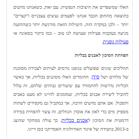
האלו שמשפרים את היציבות הנפשית. עם זאת, כשאנחנו מזיעים
כתוצאה מהחום הכבד אנחנו לפעמים נעשים עצבניים ו"קצרים"
יותר – ולכן במקרה הזה, היעילות הזאת מורגשת יותר כשההזעה
מגיעה בעקבות פעילות שעושה לנו טוב – כמו ביקור בסאונה או
פעילות גופנית
.
הפחתת הסיכון לאבנים בכליות
תהליכים שונים שפועלים בגופנו גורמים לעיתים לצבירה מסוכנת
סידן
של מלחים ושל
. החומרים האלו מסוננים בכליות, אך כאשר
הכליות נדרשות להתמודד עם שיעורים גבוהים שלהם, זה עלול
להוביל ליצירת אבנים בכליות, שמזמנים לחיינו לא מעט כאבים
ותסכול. אם אתם מזיעים הרבה, אך במקביל גם מקפידים לשתות
מספיק מים כדי לאזן את אובדן הנוזלים, זה עשוי להפחית במידה
אבנים בכליות
דרמטית את הסיכון ל
. כך עולה ממחקר שהוצג
ב-2013 בוועידה של איגוד האורולוגיה האמריקני בסן דייגו.