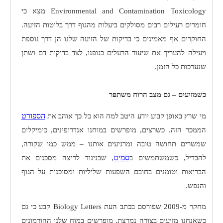
Environmental and Contamination Toxicology
מצא כי
חומרים רעילים רבים מסולקים ביעלות מהגוף דרך בלוטות הזיעה.
החוקרים אף מאמינים כי בדיקות של הזיעה שלנו הן דרך נוספת
ויעילה להעריך את שיעור הרעלים בגופנו, לצד בדיקות דם ושתן
שנערכות כל הזמן.
כשמזיעים – גם מצב הרוח משתפר
הספורט
מי שרץ באופן קבוע יודע היטב למה הוא כל כך אוהב את
הממכר הזה. כשרצים, מופרשים במוחנו אנדרופינים, כימיקלים
שמשרים תחושה טובה ומרגיעים אותנו – ממש כמו שקורה,
סמים
להבדיל, כשמשתמשים ב
, שבניגוד לריצה מסכנים את
הבריאות וטומנים בחובם השפעות שליליות ומסוכנות על הגוף
והנפש.
מחקר מ-2009 שפורסם בכתב העת
Biology Letters
קבע כי גם
כשאנחנו מזיעים בצורה נמרצת, מופרשים במוח שלנו ההורמונים