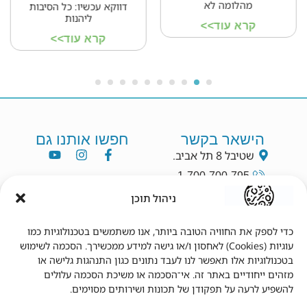
מהלומה לא
דווקא עכשיו: כל הסיבות
ליהנות
קרא עוד>>
קרא עוד>>
הישאר בקשר
חפשו אותנו גם
שטיבל 8 תל אביב.
1-700-700-795
info@dryang.co.il
ניהול תוכן
052-5225727
כדי לספק את החוויה הטובה ביותר, אנו משתמשים בטכנולוגיות כמו
עוגיות (Cookies) לאחסון ו/או גישה למידע ממכשירך. הסכמה לשימוש
תנאי שימוש
מידע נוסף
בטכנולוגיות אלו תאפשר לנו לעבד נתונים כגון התנהגות גלישה או
מזהים ייחודיים באתר זה. אי־הסכמה או משיכת הסכמה עלולים
תקנון
צור קשר
להשפיע לרעה על תפקודן של תכונות ושירותים מסוימים.
תנאי שימוש
מדיניות פרטיות