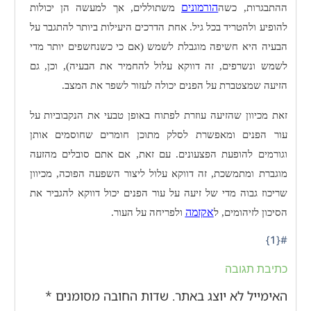
הורמונים
ההתבגרות, כשה
משתוללים, אך למעשה הן יכולות
להופיע ולהטריד בכל גיל. אחת הדרכים היעילות ביותר להתגבר על
הבעיה היא חשיפה מוגבלת לשמש (אם כי כשנחשפים יותר מדי
לשמש ונשרפים, זה דווקא עלול להחמיר את הבעיה), וכן, גם
הזיעה שמצטברת על הפנים יכולה לעזור לשפר את המצב.
זאת מכיוון שהזיעה עוזרת לפתוח באופן טבעי את הנקבוביות על
עור הפנים ומאפשרת לסלק מתוכן חומרים שחוסמים אותן
וגורמים להופעת הפצעונים. עם זאת, אם אתם סובלים מהזעה
מוגברת ומתמשכת, זה דווקא עלול ליצור השפעה הפוכה, מכיוון
שריכוז גבוה מדי של זיעה על עור הפנים יכול דווקא להגביר את
אקזמה
הסיכון לזיהומים, ל
ולפריחה על העור.
#{1}
כתיבת תגובה
האימייל לא יוצג באתר.
שדות החובה מסומנים
*