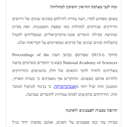
ומה לגבי מערכת החיסון והסיכון למחלות?
באופן מפתיע למדי, זיעה עוזרת להילחם בסוגים שונים של וירוסים
וחיידקים שגורמים למחלות כמו שפעת והצטננות. זאת מכיוון
שהזיעה מכילה חומרים אנטי-מיקרוביאליים שמצליחים לקטול
בהצלחה סוגים שונים של מזיקים שמאיימים על הבריאות שלנו.
מחקר מ-2013 שפורסם בכתב העת
Proceedings of the
National Academy of Sciences
מצא כי חומרים מסוימים בזיעה
מצליחים לחדור לתוך התאים של חלק מהנגיפים והחיידקים
ולהרוס אותם מבפנים. החוקרים אף מאמינים כי בטווח הארוך,
אנטיביוטיקה
המנגנון הזה יעיל יותר מ
, כי בניגוד לטיפול המוכר
הזה, החיידקים מתקשים לפתח עמידות לחומרים שבזיעה.
תרופה טבעית לפצעונים ולאקנה
בעיות עור כמו פצעונים על הפנים, אמנם נפוצות יותר בגיל