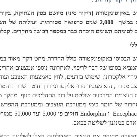
 באקופונקטורה (דיקור סיני) מיושם בסין העתיקה, בקור
 במשך
2,000 שנים כרפואה מסורתית. יעילותה של 
 לסוגיהם השונים הוכחה כבר במספר רב של מחקרים. קבלו עכ
לי
 הבסיסי באקופונקטורה כולל החדרת מחט דקה מאוד במקומ
המביא בסופו של דבר לריפוי. לאחרונה נוספו אמצעים אחרים
 גירוי אלקטרוני, שימוש בזרעים, לחץ באמצעות האצבע ועוד
 מגורה, הוא מעביר גירוי אלקטרוני דרך חוט השדרה והמוח
העצבים המרכזית שולטת על רוב התהליכים בגוף. מחקר מו
שחרור של חומר כימי ממערכת העצבים וממערכת ההפרשה 
Encephac
ו
Endorphin
חזקים פי 0
אדם כמנגנון לשליטה בכאב.
קטורה מחזקת את הנטיות הפיזיולוגית האלו לשליטה בכאב