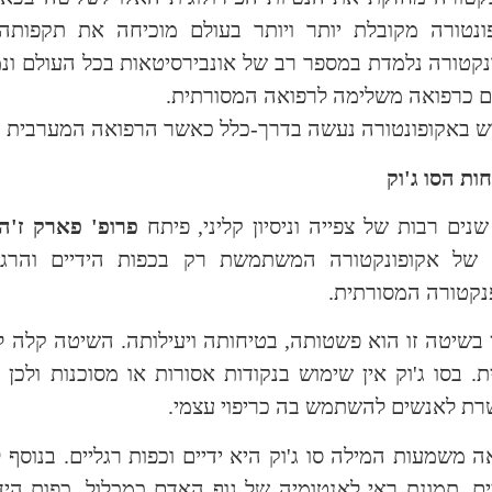
נטורה מקובלת יותר ויותר בעולם מוכיחה את תקפותה 
נקטורה נלמדת במספר רב של אונבירסיטאות בכל העולם ו
ם כרפואה משלימה לרפואה המסורתית.
 באקופונטורה נעשה בדרך-כלל כאשר הרפואה המערבית 
ת הסו ג'וק
נים רבות של צפייה וניסיון קליני, פיתח
פרופ' פארק ז'ה 
של אקופונקטורה המשתמשת רק בכפות הידיים והרגל
קטורה המסורתית.
 בשיטה זו הוא פשטותה, בטיחותה ויעילותה. השיטה קלה 
. בסו ג'וק אין שימוש בנקודות אסורות או מסוכנות ולכ
ת לאנשים להשתמש בה כריפוי עצמי.
ה משמעות המילה סו ג'וק היא ידיים וכפות רגליים. בנוסף ל
ים, תמונת ראי לאנטומיה של גוף האדם כמכלול. כפות הידי