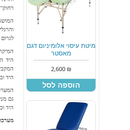
רחוק" 
המושג 
והרגלי
לגרום ל
מיטת עיסוי אלומיניום דגם
המיקרו
מאסטר
היד הי
2,600
₪
המקביל
היד וב
הוספה לסל
המערכת
גם מני
היד וכף
מערכת 