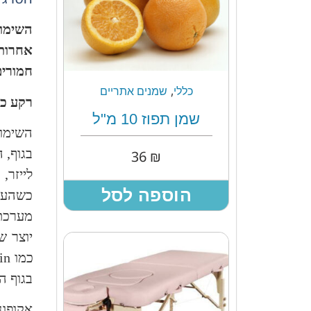
השימוש
אחרות
חמורים
,
כללי
שמנים אתריים
רקע כל
שמן תפוז 10 מ"ל
השימוש
בגוף, 
36
₪
לייזר,
הוספה לסל
כשהעצב
מערכת 
יוצר 
כמו
in
בגוף ה
אקופונ