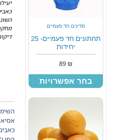
יעיל
כאבים
השוני
סדינים חד פעמיים
מחקרי
דיקור.
תחתונים חד פעמיים- 25
יחידות
89
₪
בחר אפשרויות
השימו
כאבים
הסו ג'