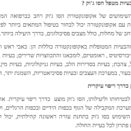
עיות מטפל הסו ג'וק ?
השימושים של אקופונקטורת הסו ג'וק רחב כברפואה המ
 עם אקופונקטורה יכול לבחור בטיפול המתאים ביותר לפי
רחב של מחלות, כולל מצבים פסיכולוגים, בדרך היעילה ביותר.
בעיות המטופלות באקופונקטורה כוללות הן: כאבי ראש וא
יבורסיטיס , ראומטיזם, לומבאגו והתכווצויות שרירים; בעיות 
 צהבת; בעיות בסדירות הלב, בעיות גניקולוגיות, בעיות מין, ב
בעור, במערכת העצבים ובעיות פסיכיאטריות, השמנת יתר, התמ
 כדרך ריפוי עיקרית
לבטיחותו וליעילותו, הסו ג'וק מוצע
כדרך ריפוי עיקרית. אח
רכת המקבילה של הגוף בכפות הידיים ובכפות הרגליים, ו
 השימוש בסו ג'וק בתחנת עזרה ראשונה קהילתית, יכול 
פתרון לכל בעיית החולה.