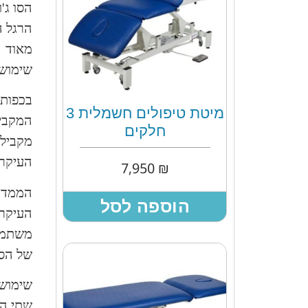
הסו ג'
הרגל ה
מאוד ב
שימושה
בכפות 
מיטת טיפולים חשמלית 3
המקביל
חלקים
מקביל
העיקרי
7,950
₪
הממד ה
הוספה לסל
העיקרי
משתמשת
של הסו 
שימוש 
שתי הש