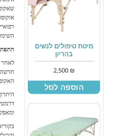
שאקופו
אוקופו
רפואיי
השימוש
מיטת טיפולים לנשים
התפתחו
בהריון
לאחר ש
2,500
₪
חדשה 
האקופנ
הוספה לסל
היתרון
דרמטית
ומאפשר
בקוריא
והרגלי