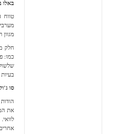
באלו ב
טווח 
מערבית
מגוון 
חלק מה
כמו: פ
שלשול,
בעיות 
סו ג'וק
הודות 
את המע
לוואי.
אחרים 