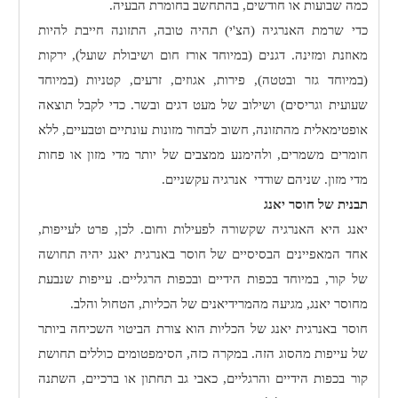
כמה שבועות או חודשים, בהתחשב בחומרת הבעיה.
כדי שרמת האנרגיה (הצ'י) תהיה טובה, התזונה חייבת להיות
מאוזנת ומזינה. דגנים (במיוחד אורז חום ושיבולת שועל), ירקות
(במיוחד גזר ובטטה), פירות, אגוזים, זרעים, קטניות (במיוחד
שעועית וגריסים) ושילוב של מעט דגים ובשר. כדי לקבל תוצאה
אופטימאלית מהתזונה, חשוב לבחור מזונות עונתיים וטבעיים, ללא
חומרים משמרים, ולהימנע ממצבים של יותר מדי מזון או פחות
מדי מזון. שניהם שודדי
אנרגיה עקשניים.
תבנית של חוסר יאנג
יאנג היא האנרגיה שקשורה לפעילות וחום. לכן, פרט לעייפות,
אחד המאפיינים הבסיסיים של חוסר באנרגית יאנג יהיה תחושה
של קור, במיוחד בכפות הידיים ובכפות הרגליים. עייפות שנבעת
מחוסר יאנג, מגיעה מהמרידיאנים של הכליות, הטחול והלב.
חוסר באנרגית יאנג של הכליות הוא צורת הביטוי השכיחה ביותר
של עייפות מהסוג הזה. במקרה כזה, הסימפטומים כוללים תחושת
קור בכפות הידיים והרגליים, כאבי גב תחתון או ברכיים, השתנה