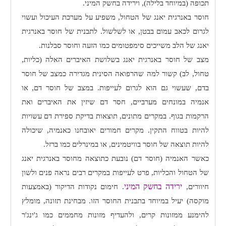
תכופה (במיוחד בלילה), וירידה בחשק המיני.
חוסר באנרגית יאנג של הטחול, משפיע על מערכת העיכול ועשוי
לגרום לכאב עמום בבטן, או לשלשול. לתבנית של חוסר באנרגית
יאנג של הלב משייכים סימפטומים כמו הזעה וחוסר סבלנות.
מצב של חוסר באנרגית יאנג בשלושת האיברים האלה (כליות,
טחול, לב) קשור למה שהרפואה הסינית מגדירה כמצב של חוסר
בדם, שעשוי גם הוא לגרום לעייפות. במצב של חוסר דם, או
אנמיה במונחים מערביים, חסר דם שיזין את האיברים ואת
הרקמות בגוף. במקרים מתונים, תוצאות בדיקת ספירת דם עשויות
להיות בטווח התקין. מקרים חמורים יאובחנו כאנמיה, שיכולה
להיות תוצאה של חוסר בוויטמינים, או במינרלים כמו ברזל.
כאשר האנמיה (חוסר דם) נובעת כתוצאה מחוסר באנרגית יאנג
של הטחול והכליות, פרט לעייפות במקרים רבים נראה פנים ולשון
ירידה בחשק המיני
חיוורים,
. חימום נקודות הדיקור (באמצעות
מוקסה) יעיל במיוחד בתבנית החוסר הזו. מבחינת תזונה, מומלץ
להימנע ממזונות קרים, ולהעדיף מזונות מחממים כמו ג'ינג'ר