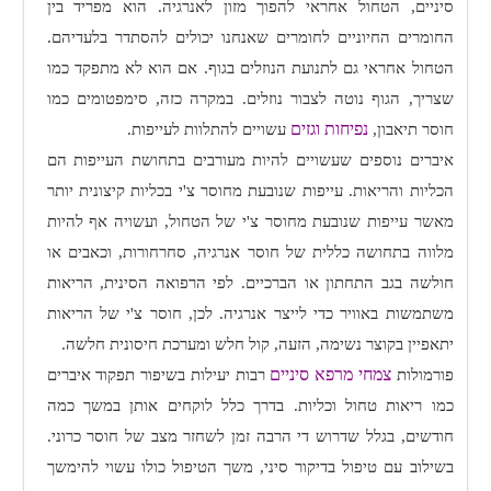
סיניים, הטחול אחראי להפוך מזון לאנרגיה. הוא מפריד בין
החומרים החיוניים לחומרים שאנחנו יכולים להסתדר בלעדיהם.
הטחול אחראי גם לתנועת הנוזלים בגוף. אם הוא לא מתפקד כמו
שצריך, הגוף נוטה לצבור נוזלים. במקרה כזה, סימפטומים כמו
נפיחות וגזים
חוסר תיאבון,
עשויים להתלוות לעייפות.
איברים נוספים שעשויים להיות מעורבים בתחושת העייפות הם
הכליות והריאות. עייפות שנובעת מחוסר צ'י בכליות קיצונית יותר
מאשר עייפות שנובעת מחוסר צ'י של הטחול, ועשויה אף להיות
מלווה בתחושה כללית של חוסר אנרגיה, סחרחורות, וכאבים או
חולשה בגב התחתון או הברכיים. לפי הרפואה הסינית, הריאות
משתמשות באוויר כדי לייצר אנרגיה. לכן, חוסר צ'י של הריאות
יתאפיין בקוצר נשימה, הזעה, קול חלש ומערכת חיסונית חלשה.
צמחי מרפא סיניים
פורמולות
רבות יעילות בשיפור תפקוד איברים
כמו ריאות טחול וכליות. בדרך כלל לוקחים אותן במשך כמה
חודשים, בגלל שדרוש די הרבה זמן לשחזר מצב של חוסר כרוני.
בשילוב עם טיפול בדיקור סיני, משך הטיפול כולו עשוי להימשך