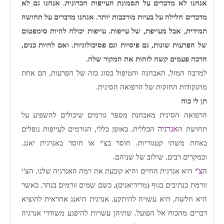
אנחנו לא מדברים על תסמונת העייפות הכרונית. אנחנו גם לא
מדברים חלילה על בעיות מורכבות יותר. אנחנו מדברים על תחושה
תמידית, אבל מעייפת, של עייפות. עייפות יכולה להיות סימפטום
של הפרעות שונות, גם פיסיות וגם פסיכולוגיות. ואם להיות כנים,
הרבה פעמים קשה לזהות את המקור שלה.
למרבה המזל, האבחנה והטיפול בסוג כזה של הפרעות, הם אחת
מהנקודות החזקות של הרפואה הסינית.
תן לי כוח
הרפואה הסינית מאבחנת מספר גורמים שיכולים להשפיע על
אנרגיה
תחושת ה
הכללית. באופן כללי, הגורמים לעייפות נופלים
באחת משתי קטגוריות. חוסר בצ'י או חוסר באנרגית יאנג.
ובמקרים רבים, שילוב של שניהם.
צ'י
ה
היא אנרגית החיים והיא קובעת את רמת האנרגיה שלנו. הצ'י
זורמת בנתיבים בגוף (מרידיאנים), כשם שמים זורמים בנהר. כאשר
היא חלשה, היא עשויה להיתקע. אנרגית היאנג אחראית להוציא
דברים מהכוח אל הפועל. שתיהן עשויות להיפגע משודדי אנרגיה