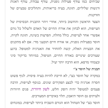
שכיחים כמו עודף פעילות גופנית, עודף עבודה, עודף דאגות
ורגשות שליליים, תזונה, בעיה בריאותית, ותהליכים טבעיים של
הזדקנות.
הצעד הראשון והחשוב ביותר, אחרי זיהוי התבנית הבסיסית של
העייפות, הוא לבחון את אורח החיים של האדם ולשלול כל גורם
אפשרי אחר לעייפות, כולל מחלה, הפרעות בשינה, תזונה לקויה,
חוסר בפעילות גופנית, או אורח חיים תובעני מדי. אם לא מתקנים
את הבעיות האלה, קשה להחזיר את האנרגיה למטופל. ברגע
שעורכים שינויים באורח החיים, הטיפול, במיוחד בדיקור סיני
ובצמחי מרפא, הוא הרבה יותר יעיל.
תבנית של חוסר צ'י
במקרה של חוסר בצ'י, לא חייבת להיות בעיה פיסית. לגוף פשוט
חסרה אנרגיה כדי לבצע תפקידים שונים. בנוסף לעייפות, הרבה
לשון חיוורת
פעמים למטופל יהיה דופק חלש,
, פנים חיוורות
ולעיתים גם חוסר תיאבון, תלוי באיברים המעורבים.
חוסר בצ'י של הטחול הוא הגורם השכיח ביותר לעייפות. במונחים