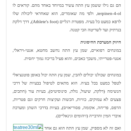
הם גם גילו ששמן עץ התה עשיר במיוחד באחד מהם. קוראים לו
terpinen-4-ol
, ולפי מה שאומרים, הוא שאחראי ליכולת שלו
לרפא כמעט כל בעיה. מפטרת רגליים (
Athlete's foot
), דרך דלקת
בנרתיק ועד לשריטה הכי קטנה.
חיזוק המערכת החיסונית
במונחים רפואיים, שמן עץ התה נחשב מחטא, אנטי-ויראלי,
אנטי-פטרייתי, משכך כאבים, והוא פעיל בריכוז נמוך יחסית.
במונחים שכולנו יכולים להבין, שמן עץ התה יכול באופן פוטנציאלי
לטפל כמעט בכל בעיה. הוא מתאים לטיפול בבעיות של דרכי
הנשימה (דלקת, שיעול, נזלת, סינוסיטיס), בעיות עור (חתכים,
פצעים לא עמוקים, כוויות, הכשות ועקיצות חרקים וגם פטריות,
הרפס, פריחה, אקזמה, פסוריאזיס), בעיות בדרכי השתן ומערכת
איברי המין והרבייה (זיהומים וגינאליים).
ואם זה לא מספיק, שמן עץ התה הוא גם אחד