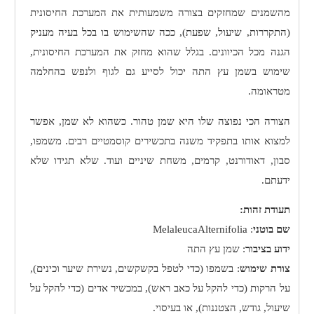
מהשמנים שמחזקים בצורה משמעותית את המערכת החיסונית
(התקררות, שיעול, שפעת), ככה שהשימוש בו בכל בעיה מעניק
הגנה מכל הכיוונים. בגלל שהוא מחזק את המערכת החיסונית,
שימוש בשמן עץ התה יכול לסייע גם לגוף ולנפש בהחלמה
מטראומה.
הצורה הכי נפוצה שלו היא שמן טהור. כשהוא לא שמן, אפשר
למצוא אותו בתפקיד משנה בתכשירים קוסמטיים רבים. משמפו,
סבון, דאודורנט, קרמים, משחת שיניים ועוד. שלא תגידו שלא
ידעתם.
תעודת זהות:
שם בוטני
:
MelaleucaAlternifolia
ידוע בציבור
: שמן עץ התה
צורת שימוש
: בשמפו (כדי לטפל בקשקשים, נשירת שיער וכינים),
על הרקות (כדי להקל על כאב ראש), במכשיר אדים (כדי להקל על
שיעול, גודש, הצטננות), או בעיסוי.