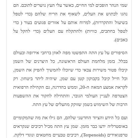
שמי הנהר הופכים למי החיים, כאשר עלי העץ נושרים לתוכם. הם
נהגו לכתוש את העלים, לשאוף את הריח שלהם (כדי לטפל
בשיעול והתקררות), למרוח אותם על אזורים פגועים בעור ( כדי
לטפל בחתכים, כוויות) ולהתקלח עם העלים (כדי להקל על
כאבים).
הסיפורים על עץ התה התפשטו מפה לאוזן ברחבי אירופה ובעולם
בכלל. בזמן מלחמת העולם הראשונה, כל היצרנים של השמן
קיבלו פטור משירות צבאי כדי שיוכלו להמשיך להפיק את השמן,
וכל חייל קיבל בקבוקון קטן עם שמן, שיהיה ליתר ביטחון. רק
לקראת אמצע המאה ה-20, וממש בהדרגה, גם הקהילה הרפואית
הצטרפה לעניין העולמי הגובר, והתחילה לחקור את ההשפעות
הרבות של השימוש בשמן שזוקק מהעלים של עץ התה.
ועם כל הידע והציוד החדשני שלהם, הם גילו את מה שהמקומיים
באוסטרליה ידעו כבר מזמן. שמן עץ התה מכיל רכיבים שנקראים
טרפנואידים
(
Terpenoids
), רכיבים טבעיים מחטאים ונוגדי דלקת.