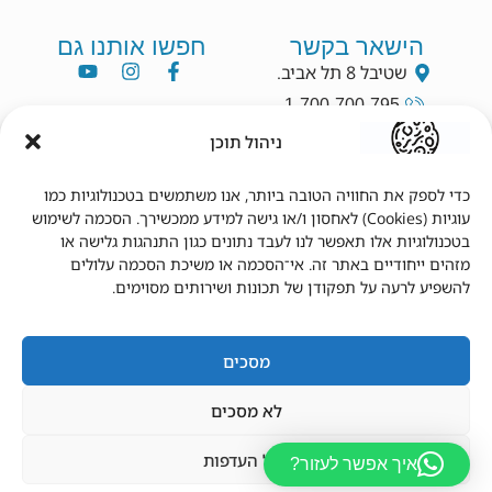
הישאר בקשר
חפשו אותנו גם
שטיבל 8 תל אביב.
1-700-700-795
info@dryang.co.il
ניהול תוכן
052-5225727
כדי לספק את החוויה הטובה ביותר, אנו משתמשים בטכנולוגיות כמו
עוגיות (Cookies) לאחסון ו/או גישה למידע ממכשירך. הסכמה לשימוש
תנאי שימוש
מידע נוסף
בטכנולוגיות אלו תאפשר לנו לעבד נתונים כגון התנהגות גלישה או
מזהים ייחודיים באתר זה. אי־הסכמה או משיכת הסכמה עלולים
תקנון
צור קשר
להשפיע לרעה על תפקודן של תכונות ושירותים מסוימים.
תנאי שימוש
מדיניות פרטיות
הצהרת נגישות
מדיניות משלוחים
מדיניות החזרים
החשבון שלי
מסכים
לא מסכים
נהל העדפות
איך אפשר לעזור?
© 2026 כל הזכויות שמורות לד"ר יאנג.