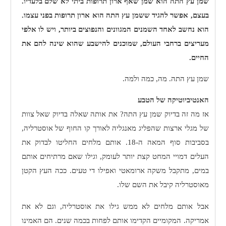
שמן עץ התה הוא שמן שאף ארון תרופות ביתי לא שלם בלעדיו.
בעצם, אפשר להגיד ששמן עץ התה הוא ארון תרופות בפני עצמו.
הוא נחשב לאחד השמנים המגוונים והנפוצים ביותר, ויש לו אלפי
מעריצים ברחבי העולם, שמוכנים להישבע שהוא שינה להם את
החיים.
שמן עץ התה. מה, כמה ולמה.
האנטיביוטיקה של הטבע
אז מה זה בדיוק שמן עץ התה? את אותה שאלה בדיוק שאל צוות
של מגלי ארצות שהפליג מאנגליה לאורך קו החוף של אוסטרליה,
בסביבות סוף המאה ה-18. אותם מלחים החליטו לבדוק את
העלים דמויי המחט קצת יותר לעומק, וגילו שאם מרתיחים אותם
במים, מתקבל משקה ארומאטי ואפילו די טעים. ככה העץ הקטן
מאוסטרליה קיבל את השם שלו.
אבל אותם מלחים לא ממש גילו את אוסטרליה, וגם לא את
אמריקה. המקומיים הקדימו אותם לפחות בכמה שנים. הם האמינו