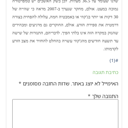
שלנו שעומד על 36.5 מעלות. לכן בשק האשכים יש טמפרטורה
נמוכה במעט. אולם, מחקר שנערך ב-2007 מראה כי שהייה של
30 דקות או יותר בג'קוזי או באמבטיה חמה, עלולה להפחית בצורה
דרמטית את ספירת הזרע. אולם, החוקרים גם מרגיעים ומבהירים
שהנזק במקרה הזה אינו בלתי הפיך. לדבריהם, התנזרות של שישה
עד תשעה חודשים מהג'קוזי עשויה בהחלט להחזיר את מצב הזרע
לקדמותו.
#{1}
כתיבת תגובה
האימייל לא יוצג באתר.
שדות החובה מסומנים
*
התגובה שלך
*