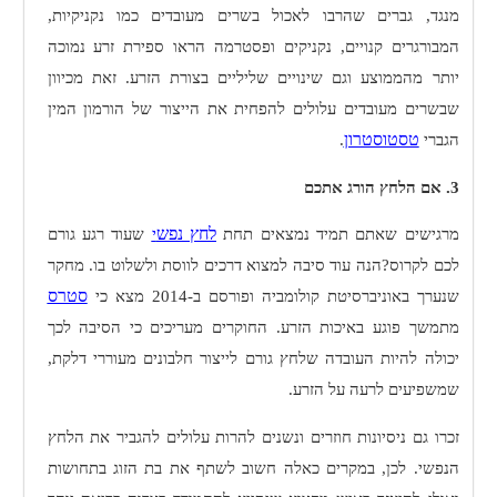
מנגד, גברים שהרבו לאכול בשרים מעובדים כמו נקניקיות,
המבורגרים קנויים, נקניקים ופסטרמה הראו ספירת זרע נמוכה
יותר מהממוצע וגם שינויים שליליים בצורת הזרע. זאת מכיוון
שבשרים מעובדים עלולים להפחית את הייצור של הורמון המין
טסטוסטרון
הגברי
.
3. אם הלחץ הורג אתכם
לחץ נפש
מרגישים שאתם תמיד נמצאים תחת
י
שעוד רגע גורם
לכם לקרוס?
הנה עוד סיבה למצוא דרכים לווסת ולשלוט בו. מחקר
סטרס
שנערך באוניברסיטת קולומביה ופורסם ב-2014 מצא כי
מתמשך פוגע באיכות הזרע. החוקרים מעריכים כי הסיבה לכך
יכולה להיות העובדה שלחץ גורם לייצור חלבונים מעוררי דלקת,
שמשפיעים לרעה על הזרע.
זכרו גם ניסיונות חוזרים ונשנים להרות עלולים להגביר את הלחץ
הנפשי. לכן, במקרים כאלה חשוב לשתף את בת הזוג בתחושות