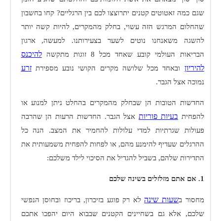
שגם כמה זאטוטים קטנים יתרוצצו לכם בין הרגליים? קחו בחשבון
שהחלום המרגש הזה עשוי, בחלק מהמקרים, להיות קשה יותר
להשגה משאנחנו נוטים לשער בצעירותנו. למעשה, ארגון
להיכנס
הבריאות העולמי קובע שאחד מכל 8 זוגות מתקשה
להיריון
זרע
ובאחד מכל שלושה מקרים הקושי נובע מספירת
נמוכה אצל הגבר.
החדשות הטובות הן שבחלק מהמקרים בהחלט ניתן למנוע או
בעיות פוריות
להפחית
אצל הגבר. החדשות הרעות הן שהרבה
פעולות שגרתיות למדי עלולות להחמיר את המצב. הנה כל
ההרגלים שעדיף להימנע מהם, או לפחות להפחית משמעותית את
התדירות שלהם, בשביל להגדיל את הסיכוי לילד משלכם:
1. אם אתם מזלזלים בשינה שלכם
שעות שינה
מחסור ב
לא רק פוגע בזיכרון, בריכוז ובחוסן הנפשי
שלכם, אלא גם בשחיינים הקטנים שבבוא היום יהפכו אתכם