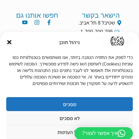
הישאר בקשר
חפשו אותנו גם
שטיבל 8 תל אביב.
1-700-700-795
info@dryang.co.il
ניהול תוכן
052-5225727
כדי לספק את החוויה הטובה ביותר, אנו משתמשים בטכנולוגיות כמו
עוגיות (Cookies) לאחסון ו/או גישה למידע ממכשירך. הסכמה לשימוש
תנאי שימוש
מידע נוסף
בטכנולוגיות אלו תאפשר לנו לעבד נתונים כגון התנהגות גלישה או
מזהים ייחודיים באתר זה. אי־הסכמה או משיכת הסכמה עלולים
תקנון
צור קשר
להשפיע לרעה על תפקודן של תכונות ושירותים מסוימים.
תנאי שימוש
מדיניות פרטיות
הצהרת נגישות
מדיניות משלוחים
מדיניות החזרים
החשבון שלי
מסכים
לא מסכים
נהל העדפות
איך אפשר לעזור?
© 2026 כל הזכויות שמורות לד"ר יאנג.