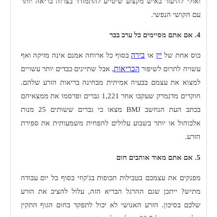
ואולי להיעזר באיש מקצוע שיסייע להתמודד בצרוה בריאה יותר
עם הקושי הנפשי.
4. אם אתם מסיימים כל ערב בבר
יין
בירה
כוס אחת של
או
בסוף כל ארוחה אמנם אינה מזיקה ואף
הבריאות
עשויה לתרום לשיפור
, אבל שתיינים כבדים יותר עשויים
למצוא את עצמם בבעיה אמיתית מבחינה בריאות הזרע שלהם.
חוקרים מדנמרק שעקבו אחר 1,221 גברים ופרסמו את ממצאיהם
בכתב העת הנחשב
BMJ
מצאו כי גברים ששותים 25 מנות
אלכוהול או יותר בשבוע עלולים להפחית משמעותית את ספירת
הזרע.
5. אם אתם מאוד אוהבים חום
מפנקים את עצמכם בטבילות תכופות בג'קוזי בסוף כל יום עבודה
מתיש? ייתכן שגם ההרגל הבריא הזה, עלול להציב את הזרע
שלכם בסיכון. הזרע האנושי לא יכול לתפקד בחום הגוף התקין