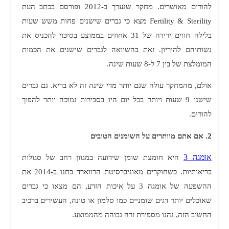
להורים מאושרים. מחקר שנערך ב-2012 ופורסם בכתב העת
Fertility & Sterility
מצא כי גברים שישנים פחות משש שעות
בלילה חווים ירידה של 31 אחוזים בממוצע בסיכוי להכניס את
נשותיהם להיריון. זאת בהשוואה לגברים שישנים את הכמות
המומלצת של בין 7 ל-8 שעות שינה.
אולם, מהמחקר עולה שגם יותר מדי שינה זה לא בריא. גם גברים
שישנו 9 שעות ויותר בכל יום היו בסבירות נמוכה יותר להפוך
להורים.
2. אם אתם מוותרים על השומנים הטובים
אומגה 3
היא חומצת שומן שידועה במגוון רחב של סגולות
בריאותיות. כשחוקרים מאוניברסיטת הרווארד בחנו ב-2014 את
ההשפעה של אומגה 3 על איכות הזרע, הם מצאו כי גברים
שאוכלים יותר דגים שומניים כמו סלמון או טונה, העשירים ברכיב
החשוב הזה, נהנו מספירת זרה גבוהה מהממוצע.