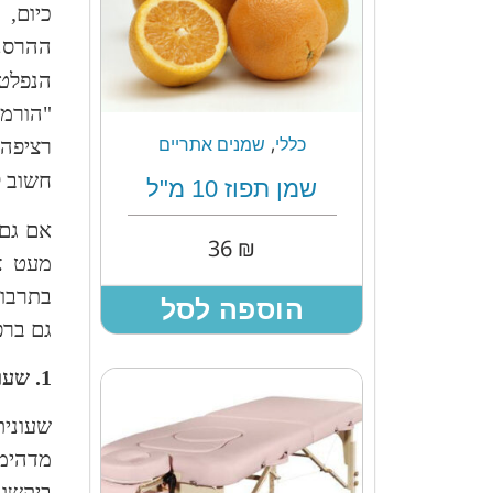
כיום,
ההרסני
הנפלט 
"הורמו
,
רציפה 
כללי
שמנים אתריים
חשוב ל
שמן תפוז 10 מ"ל
אם גם 
36
₪
מעט צ
בתרבוי
הוספה לסל
גם ברפ
1. שעונית רפואית
שעונית
מדהימות.
ביקשו 