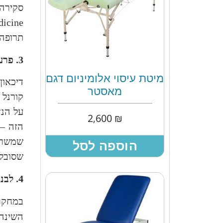
סקירה נר
icine
תרופה 
3. פרע מחורר
מיטת עיסוי אלומיניום דגם
מאסטר
קורנל 
על הנז
2,600
₪
הזה – 
שמשרים
הוספה לסל
שסובל 
4. לבנדר
במחקר מ-2016 שפור
השינה,