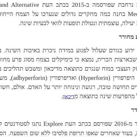
חבת שפורסמה ב-2015 בכתב העת
nd Alternative
Med
בחנה כמה מחקרים גדולים שנערכו על הצמח הייחודי
יעילה, עוצמתית ונטולת תופעות לוואי לבעיות שינה.
שבארצות הברית, נמצא כי כימיקלים בצמח מסוג פרע מחור
ק העצבי במוח שנגרם כתוצאה מדיכאון ומשבש תהליכים בו
היפרפורין (
Hyperforin
) ואדיפרפורין (
adhyperforin
), מש
 תחושה טובה, רגועה ונינוחה יותר על האדם. אולם, חשוב 
מהפרעות שינה כתוצאה מ
.
דיכאון
סם בכתב העת
Explore
נתנו לסטודנטים ל
 בעוד שאחרים שאפו תרופת פלסיבו ללא שום השפעה. הסט