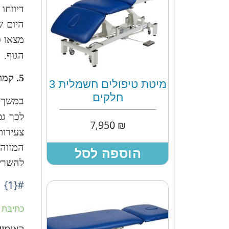
דיווחו
היום ש
מצאו כ
הגוף.
5. קמומיל
מיטת טיפולים חשמלית 3
חלקים
במשך א
לכך גם 
7,950
₪
צעירות
המזוהי
הוספה לסל
להשריי
#{1}
כתיבת 
האימייל