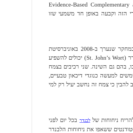
Evidence-Based Complementary a
 הזה וקבעה באופן חד משמעי שזו
דיכאון ידוע כגורם שעלול לפגוע במידה ניכרת באיכות השינה. במחקר שנערך ב-2008 באוניברסיטת
ר (
St. John’s Wort
) יכולים להשפיע
, בהם גם השינה. שני רכיבים בצמח
משים למעשה כנוגדי דיכאון טבעיים,
להבין כי צמח זה נחשב יעיל רק למי
הריח ניחוחות של
בכל יום לפני
לבנדר
ודנטים ששאפו את ניחוחות הלבנדר