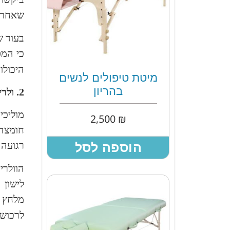
שאחרים
בעוד ש
כי המט
היכולו
מיטת טיפולים לנשים
בהריון
2. ולריאן רפואי
מוליכי
2,500
₪
חומצה 
רגועה 
הוספה לסל
הוולרי
לישון 
מלחץ ו
לרכוש 