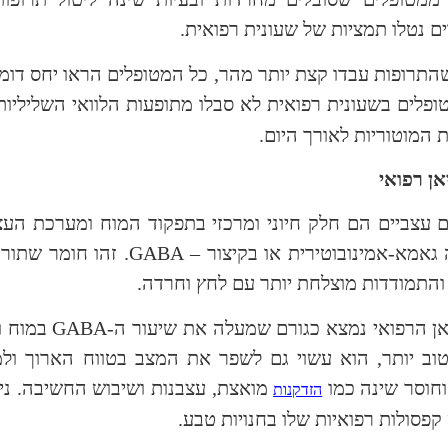
 נטלו תמציות של שעונית רפואית.
התרופות עבדו קצת יותר מהר, כל המטופלים הראו יחס דומ
ופלים בשעונית רפואית לא סבלו מתופעות הלוואי השליליו
ת המוטוריות לאורך היום.
ם עצביים הם חלק חיוני ומרכזי בתפקוד המוח ומערכת הע
גאמא-אמינובוטירית או בקיצור –
GABA
. זהו חומר שתו
והתמודדות מוצלחת יותר עם לחץ וחרדה.
אן הרפואי נמצא כגורם שמעלה את שיעור ה-
GABA
במוח ו
טוב יותר, הוא עשוי גם לשפר את המצב בטווח הארוך ולמ
חוסר שינה כמו
מואצת, עצבנות ושיבוש החשיבה. נ
הזדקנות
קפסולות רפואיות שלו בחנויות טבע.