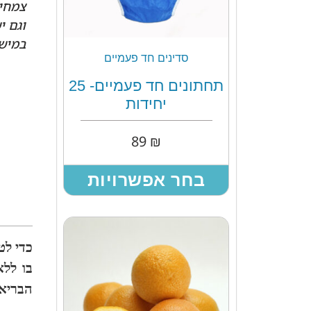
צמחים
וגם י
במישו
סדינים חד פעמיים
תחתונים חד פעמיים- 25
יחידות
89
₪
בחר אפשרויות
כדי לט
בו ללא
הבריאו