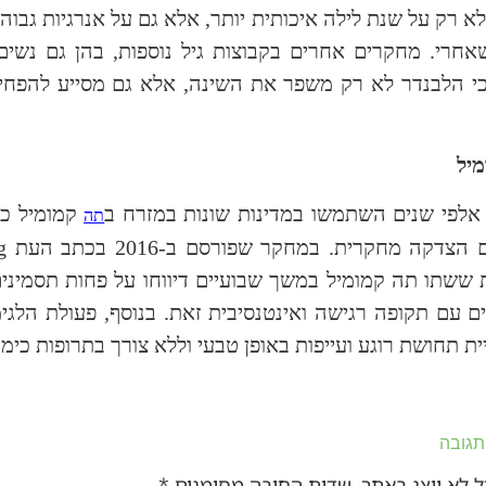
 לא רק על שנת לילה איכותית יותר, אלא גם על אנרגיות גבוה
אחרי. מחקרים אחרים בקבוצות גיל נוספות, בהן גם נשים
י הלבנדר לא רק משפר את השינה, אלא גם מסייע להפח
לפי שנים השתמשו במדינות שונות במזרח ב
קמומיל כת
תה
הצדקה מחקרית. במחקר שפורסם ב-2016 בכתב העת
g
 ששתו תה קמומיל במשך שבועיים דיווחו על פחות תסמינים 
ם עם תקופה רגישה ואינטנסיבית זאת. בנוסף, פעולת הל
ת תחושת רוגע ועייפות באופן טבעי וללא צורך בתרופות כימי
תגובה
 לא יוצג באתר.
שדות החובה מסומנים
*