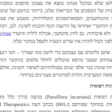
 לאן שלא נסתכל אנחנו נמצא את עצמנו מוקפים במסכים
ות של המסכים על הבריאות שלנו, בייחוד בהיבט של שיבו
מהמחשבים, הסמארטפונים והטלוויזיות, משבש את פעיל
ן החושך" ואחראי על הרגעת הגוף והכנתו לשינה. לכן, רבי
ולא איכותית. גם לחץ מתמשך, אכילה לילית והיעדר
פעילות 
פני הכול לזהות את שורש הבעיה ולטפל במקור שלה.
אתם נלחמים עם עצמכם כדי לישון כמו שצריך – חכו רגע 
מחים ועשבי מרפא שיכולים לחולל פלאים בהקשר הזה
ות שונות כבר אלפי שנים בסגולותיהם לשיפור השינה, אולם
ואה המערבית הודות למחקרים מעניינים במיוחד:
 רפואית (
Passiflora incarnata
) מגיעה בדרך כלל מדר
 במחקר שפורסם ב-2001 בכתב העת
d Therapeutics
ממטופלים שסובלים מחרדות ובעיות שינה ליטול תרופות 