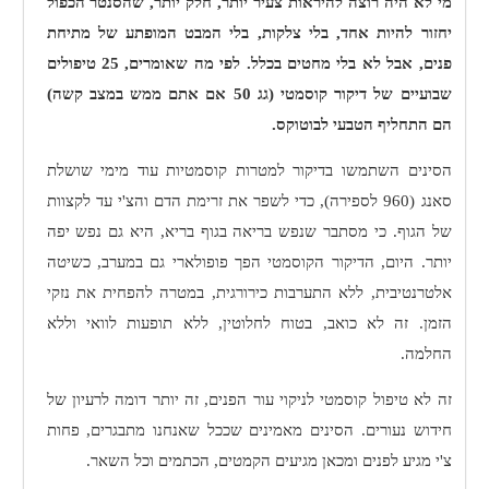
מי לא היה רוצה להיראות צעיר יותר, חלק יותר, שהסנטר הכפול
יחזור להיות אחד, בלי צלקות, בלי המבט המופתע של מתיחת
פנים, אבל לא בלי מחטים בכלל. לפי מה שאומרים, 25 טיפולים
שבועיים של דיקור קוסמטי (גג 50 אם אתם ממש במצב קשה)
הם התחליף הטבעי לבוטוקס.
הסינים השתמשו בדיקור למטרות קוסמטיות עוד מימי שושלת
סאנג
(960 לספירה), כדי לשפר את זרימת הדם והצ'י עד לקצוות
של הגוף. כי מסתבר שנפש בריאה בגוף בריא, היא גם נפש יפה
יותר. היום, הדיקור הקוסמטי הפך פופולארי גם במערב, כשיטה
אלטרנטיבית, ללא התערבות כירורגית, במטרה להפחית את נזקי
הזמן. זה לא כואב, בטוח לחלוטין, ללא תופעות לוואי וללא
החלמה.
זה לא טיפול קוסמטי לניקוי עור הפנים, זה יותר דומה לרעיון של
חידוש נעורים. הסינים מאמינים שככל שאנחנו מתבגרים, פחות
צ'י מגיע לפנים ומכאן מגיעים הקמטים, הכתמים וכל השאר.