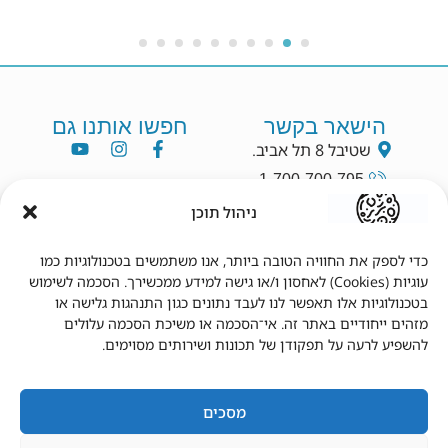
הישאר בקשר
חפשו אותנו גם
שטיבל 8 תל אביב.
1-700-700-795
info@dryang.co.il
ניהול תוכן
052-5225727
כדי לספק את החוויה הטובה ביותר, אנו משתמשים בטכנולוגיות כמו
עוגיות (Cookies) לאחסון ו/או גישה למידע ממכשירך. הסכמה לשימוש
תנאי שימוש
מידע נוסף
בטכנולוגיות אלו תאפשר לנו לעבד נתונים כגון התנהגות גלישה או
מזהים ייחודיים באתר זה. אי־הסכמה או משיכת הסכמה עלולים
תקנון
צור קשר
להשפיע לרעה על תפקודן של תכונות ושירותים מסוימים.
תנאי שימוש
מדיניות פרטיות
הצהרת נגישות
מדיניות משלוחים
מדיניות החזרים
החשבון שלי
מסכים