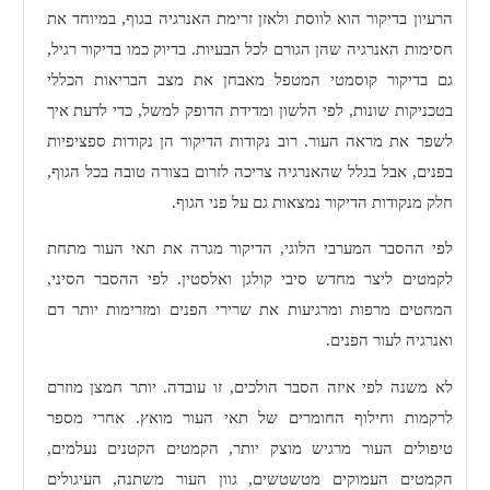
הרעיון בדיקור הוא לווסת ולאזן זרימת האנרגיה בגוף, במיוחד את
חסימות האנרגיה שהן הגורם לכל הבעיות. בדיוק כמו בדיקור רגיל,
גם בדיקור קוסמטי המטפל מאבחן את מצב הבריאות הכללי
בטכניקות שונות, לפי הלשון ומדידת הדופק למשל, כדי לדעת איך
לשפר את מראה העור. רוב נקודות הדיקור הן נקודות ספציפיות
בפנים, אבל בגלל שהאנרגיה צריכה לזרום בצורה טובה בכל הגוף,
חלק מנקודות הדיקור נמצאות גם על פני הגוף.
לפי ההסבר המערבי הלוגי, הדיקור מגרה את תאי העור מתחת
לקמטים ליצר מחדש סיבי קולגן ואלסטין. לפי ההסבר הסיני,
המחטים מרפות ומרגיעות את שרירי הפנים ומזרימות יותר דם
ואנרגיה לעור הפנים.
לא משנה לפי איזה הסבר הולכים, זו עובדה. יותר חמצן מוזרם
לרקמות וחילוף החומרים של תאי העור מואץ. אחרי מספר
טיפולים העור מרגיש מוצק יותר, הקמטים הקטנים נעלמים,
הקמטים העמוקים מטשטשים, גוון העור משתנה, העיגולים