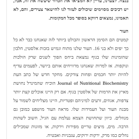
בנצח. לצערנו, עדיין לא המציאו את הכדור שיעשה את זה, אבל,
יש רכיבים מסוימים שיכולים לעזור לנו להישאר צעירים, והם, לא
תאמינו, נמצאים דווקא בסופר מכל המקומות.
העור
קמטים הם הסימן הראשון והבולט ביותר לזה שאנחנו כבר לא כל
כך יפים ולא בני 16. העור שלנו מתוח וגמיש בזכות אלסטין, חלבון
שהזמינות שלו בגוף נמצאת ביחס הפוך לשנים שרק הולכות
ונוקפות. אז למרות שאנחנו מרוויחים אותם ביושר, לפעמים עדיף
להיות יותר חכמים ופחות צודקים. מחקר חדש של כתב העת
Journal of Nutritional Biochemistry
הוכיח שהמינרל נחושת
מאיץ את הרמות של אלסטין בגוף. אם רק היינו אוכלים קצת יותר
צדפות, אגוזים, זרעים למיניהם ופטריות, היינו מצליחים לשמור על
מבנה העור ועל העמידות שלו. מראה העור מושפע כמובן גם
מנוזלים. כיוון שתחושת הצמא נעלמת עם הגיל, חשוב לשתות
הרבה. מים, מיצים טריים מפירות וירקות, או מזונות שמכילים
נוזלים כמו מרק, ירקות ירוקים, עגבניות ואבטיח.