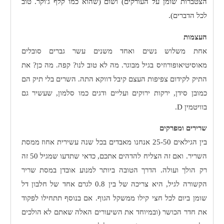
הצטברות שומן על העורקים) ושום (שהוא כמו קלף ג'וקר. טוב
לכל הדברים).
העצמות
אחת משלוש נשים ואחד משנים עשר גברים סובלים
מאוסיטיאופורוזיס בגיל מבוגר. מה לא טוב לנו? קפה. מה כן? את
התיק לקידום צפיפות העצם קיבל דווקא התה. השרים בלי תיק הם
כמובן סידן, ירקות ירוקים ועליים ודגים כמו סלמון, שעשיר גם
בוויטמין
D
.
שרירים ומפרקים
בין הגילאים 25-50 אנחנו מאבדים בכל שנה עשירית אחוז ממסת
השריר. ואם זה הצליח להדהים אתכם, כדאי שתדעו שמגיל 50 זה
רק הולך ועולה. הדרך הטובה ביותר למנוע אובדן במסת שריר
הקשורה לגיל, היא צריכה של בין 0.8 לגרם אחד של חלבון דל
שומן ביום לכל חצי קילו ממשקל הגוף. אם בנוסף תתחילו לפקוד
את חדר הכושר (ובמיוחד את השיעורים האלה שאתם לא הולכים