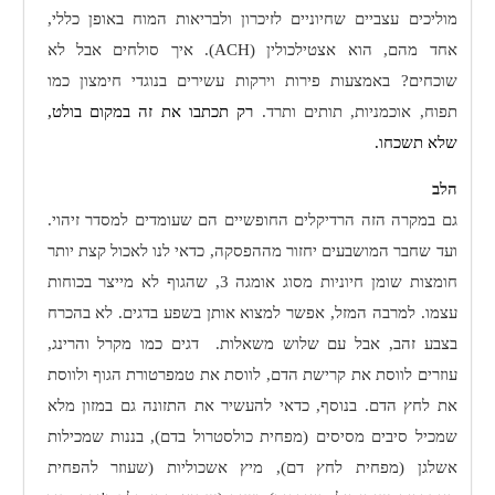
מוליכים עצביים שחיוניים לזיכרון ולבריאות המוח באופן כללי,
אחד מהם, הוא אצטילכולין (
ACH
). איך סולחים אבל לא
שוכחים? באמצעות פירות וירקות עשירים בנוגדי חימצון כמו
תפוח, אוכמניות, תותים ותרד.
רק תכתבו את זה במקום בולט,
שלא תשכחו.
הלב
גם במקרה הזה הרדיקלים החופשיים הם שעומדים למסדר זיהוי.
ועד שחבר המושבעים יחזור מההפסקה, כדאי לנו לאכול קצת יותר
חומצות שומן חיוניות מסוג אומגה 3, שהגוף לא מייצר בכוחות
עצמו. למרבה המזל, אפשר למצוא אותן בשפע בדגים. לא בהכרח
בצבע זהב, אבל עם שלוש משאלות.
דגים כמו מקרל והרינג,
עוזרים לווסת את קרישת הדם, לווסת את טמפרטורת הגוף ולווסת
את לחץ הדם. בנוסף, כדאי להעשיר את התזונה גם במזון מלא
שמכיל סיבים מסיסים (מפחית כולסטרול בדם), בננות שמכילות
אשלגן (מפחית לחץ דם), מיץ אשכוליות (שעוזר להפחית