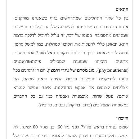
התאים
בין כל שאר התהליכים שמתרחשים בגוף כשאנחנו מזדקנים,
אנחנו גם הופכים רגישים יותר להשפעה של הרדיקלים החופשיים
שמגיעים מהסביבה. בסופו של דבר, זה עלול להוביל לדלקת ברמת
התא, ובאופן כללי להעלות את הסיכון למחלות, כמו למשל סרטן.
נדמה לכם שאתם בדרך הבטוחה לנקודת האל חזור? אתם טועים.
מדענים הוכיחו שמזונות שמכילים
פיתונוטרואנטים
(phytonutrients)
, סוג מסוים של נוגדי חימצון,
הם די גרגרנים בכל
הנוגע לרדיקלים חופשיים ובזכות החיבה הזאת שלהם, הם
מצליחים לצמצם את אפקט ההזדקנות. איפה אפשר למצוא
אותם? פטל שחור, אוכמניות ואבטיח כמו גם כל החברים
במשפחת המצליבים (כרוב, ברוקולי, נבטים, כרובית).
הזיכרון
שמש נצחית בראש צלול? לפני גיל 60, כן. מגיל 60 ימינה, לא
ממש. חלק מבעיות הזיכרון אפשר להסביר בירידה בתפקוד של