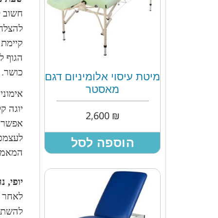
חשוב ל
להצלחה
קיימת 
הגוף ל
כושר.
מיטת עיסוי אלומיניום דגם
מאסטר
אימוני
יוגה ק
2,600
₪
אפשר ל
לעצמכן
הוספה לסל
המאמצ
יופי, נ
לאחר י
להשתמש