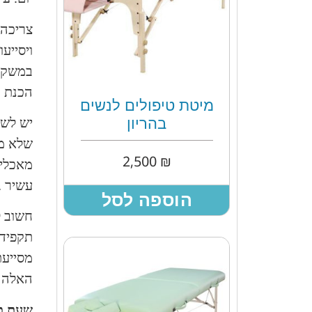
צריכה 
ויסייע
במשקל:
הכנת ה
מיטת טיפולים לנשים
יש לשי
בהריון
שלא מו
2,500
₪
מאכלים
עשיר ב
הוספה לסל
חשוב ל
תקפידו
מסייעת
האלה י
שעת כ