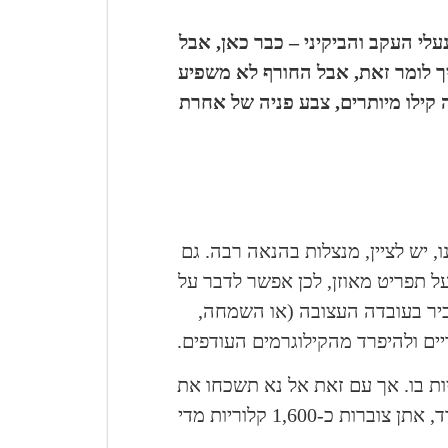
עלי העקב והביקיני – כבר כאן, אבל
יך לומר זאת, אבל החורף לא משפיע
קילו מיותרים, צבע פניה של אחרת
 יש לציין, מנצלות בהנאה רבה. גם
על תפריט מאוזן, לכן אפשר לדבר על
כיר בעובדה העצובה (או השמחה,
ים ולהיפרד מהקילוגרמים העודפים.
ות בו. אך עם זאת אל נא תשכחו את
הוצאת האנרגיה היומיומית. למשל, אם אתן נמצאות כל היום במשרד, אתן צוברות כ-1,600 קלוריות מדי