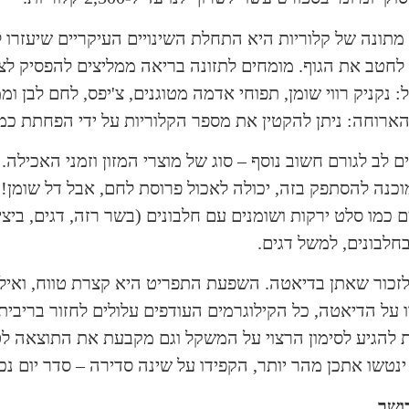
מתונה של קלוריות היא התחלת השינויים העיקריים שיעזרו 
ו לחטב את הגוף. מומחים לתזונה בריאה ממליצים להפסיק לצ
 נקניק רווי שומן, תפוחי אדמה מטוגנים, צ'יפס, לחם לבן ומ
ארוחה: ניתן להקטין את מספר הקלוריות על ידי הפחתת כמ
ם לב לגורם חשוב נוסף – סוג של מוצרי המזון וזמני האכילה
כנה להסתפק בזה, יכולה לאכול פרוסת לחם, אבל דל שומן! 
 כמו סלט ירקות ושומנים עם חלבונים (בשר רזה, דגים, ביצי
חלבונים, למשל דגים.
זכור שאתן בדיאטה. השפעת התפריט היא קצרת טווח, ואילו
 על הדיאטה, כל הקילוגרמים העודפים עלולים לחזור בריבית 
 להגיע לסימון הרצוי על המשקל וגם מקבעת את התוצאה לטו
נטשו אתכן מהר יותר, הקפידו על שינה סדירה – סדר יום נכ
ושר