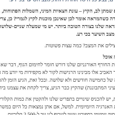
שמתן לב, הקיץ
– עונת חצאיות המיני, השמלות הפתוחות, נ
ה כשהמראה אומר לכן שאינכן מוכנות לקיץ לגמרי? כן, צר
אה שלנו בצורה הטובה ביותר. יש מי שמעלה שניים-שלושה 
מצב השיער בכי רע.
ילים את המצב? כמה עצות פשוטות.
אוכל
 החורף האורגניזם שלנו דורש חומר לחימום הגוף, דבר שאנו,
האביב אלו מבינינו הרגישות לקור לא מקפידות מי יודע מה 
של כחמישה חודשים ולא שלושה. ובכל זאת, הגיע הזמן לה
יני המתבוננת) שהקיץ כבר הגיע, צריך לקחת את עצמנו בידי
 יש להכניס שינויים בתפריט שלנו ולהקטין את כמות הקלורי
וק יומיומי בספורט עשוי לשרוף לנו עד ל-2,500 קלוריות.