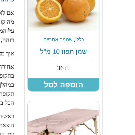
אם לא 
מה קור
על המר
,
דוהה, 
כללי
שמנים אתריים
שמן תפוז 10 מ"ל
איך מצ
אחורה 
36
₪
בתקופת
הוספה לסל
במהלך 
תקופה 
הכל בע
ראשית,
יום. עיס