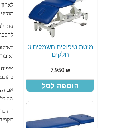
לאיזון
מסייע 
ניתן ל
להספיג
מיטת טיפולים חשמלית 3
לשיקום
חלקים
ואובדן
טיפוח 
7,950
₪
בתוכם 
הוספה לסל
אם הצי
של כל צ
והדבר 
תקפידו