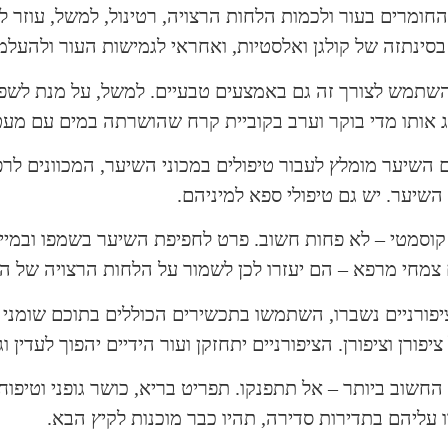
 החומרים בעור ולכמות הלחות הרצויה, רטינול, למשל, עוזר 
בסינתזה של קולגן ואלסטיות, ואחראי לגמישות העור ולהעל
השתמש לצורך זה גם באמצעים טבעיים. למשל, על מנת לשפ
 אותו מדי בוקר וערב בקוביית קרח שהושרתה במים עם מעט 
 השיער מומלץ לעבור טיפולים במכוני השיער, המכוונים לרפ
 השיער. יש גם טיפולי ספא למיניהם.
קוסמטי – לא פחות חשוב. פרט לחפיפת השיער בשמפו ובמי
צמחי מרפא – הם יעזרו לכן לשמור על הלחות הרצויה של ה
פורניים נשברו, השתמשו בתכשירים הכוללים בתוכם שומני 
יפורן וציפורן. הציפורניים יתחזקן ועור הידיים יהפוך לעדין וג
החשוב ביותר – אל תתפנקו. תפריט בריא, כושר גופני וטיפוח
 עליהם בתדירות סדירה, תהיו כבר מוכנות לקיץ הבא.