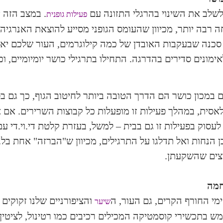
שלב את השינוי בהרגלי התזונה עם
. במצב הזה 
פעילות גופנית
 רבה יותר, מכיוון שהעומס הגופני מסייע להוצאת האנרגיה
סכנה שבעקבות האובדן של כמה קילוגרמים, העור שלכם יאב
אימונים סדירים בהדרגה. התחילו בתרגילי כושר יומיומיים, ו
ם במכון כושר הם הדרך הטובה ביותר לחיטוב הגוף, כך גם ב
לאסית, במהלך פעילות זו מופעלות כל קבוצות השרירים. אם אי
עסוק בפעילות זו גם בבית – למשל, בעזרת קלטת די.וי.די ע
 הנחות ואל תדלגו על התרגילים, מכיוון ש"הברזה" אחת בל
ים שהשקעתן.
חמה
מי החורף הקרים, גם העור, ה
והציפורניים שלנו זקוקים 
שיער
 בתכשירי קוסמטיקה המכילים רכיבים כמו רטינול, לציטין ו