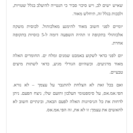
שאיש ישים לב, ויש סיכוי סביר כי הנטייה להיעלב בגלל שטויות,
ולבכות בגלל זה, תיחלש מאוד.
יומיים לפני חשוב מאוד להימנע מאלכוהול. לכוסית משקה
אלכוהולי בתקופה זו תהיה השפעה דומה ל-5 כוסיות בתקופה
אחרת.
יום לפני כדאי לשקוע באמבט שמנים ומלח ים. החומרים האלה
מאוד מרגיעים. וכשהיום הגורלי מגיע, כדאי לשתות מיצים
טבעיים.
ואם בכל זאת לא הצלחת להתגבר על עצמך – לא נורא.
הפי.אמ.אס, על סימפטומי העלבון והזעם שלו, ניצח הפעם. ניתן
לדחות את כל הניסיונות האלה לפעם הבאה, ובינתיים חשוב לא
להאשים את עצמך: זו לא את, זה הפי.אמ.אס.