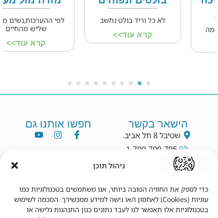
לא כל וריד בולט נחשב
לפי ההערכות,נשים מבלות
שליש מהחיים
קרא עוד>>
קרא עוד>>
הישאר בקשר
חפשו אותנו גם
שטיבל 8 תל אביב.
1-700-700-795
info@dryang.co.il
ניהול תוכן
052-5225727
כדי לספק את החוויה הטובה ביותר, אנו משתמשים בטכנולוגיות כמו
עוגיות (Cookies) לאחסון ו/או גישה למידע ממכשירך. הסכמה לשימוש
תנאי שימוש
מידע נוסף
בטכנולוגיות אלו תאפשר לנו לעבד נתונים כגון התנהגות גלישה או