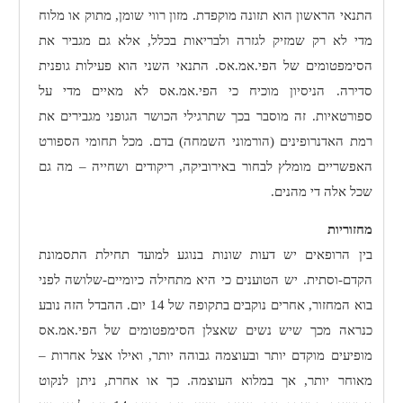
התנאי הראשון הוא תזונה מוקפדת. מזון רווי שומן, מתוק או מלוח
מדי לא רק שמזיק לגזרה ולבריאות בכלל, אלא גם מגביר את
הסימפטומים של הפי.אמ.אס. התנאי השני הוא פעילות גופנית
סדירה. הניסיון מוכיח כי הפי.אמ.אס לא מאיים מדי על
ספורטאיות. זה מוסבר בכך שתרגילי הכושר הגופני מגבירים את
רמת האדנרופינים (הורמוני השמחה) בדם. מכל תחומי הספורט
האפשריים מומלץ לבחור באירוביקה, ריקודים ושחייה – מה גם
שכל אלה די מהנים.
מחזוריות
בין הרופאים יש דעות שונות בנוגע למועד תחילת התסמונת
הקדם-וסתית. יש הטוענים כי היא מתחילה כיומיים-שלושה לפני
בוא המחזור, אחרים נוקבים בתקופה של 14 יום. ההבדל הזה נובע
כנראה מכך שיש נשים שאצלן הסימפטומים של הפי.אמ.אס
מופיעים מוקדם יותר ובעוצמה גבוהה יותר, ואילו אצל אחרות –
מאוחר יותר, אך במלוא העוצמה. כך או אחרת, ניתן לנקוט