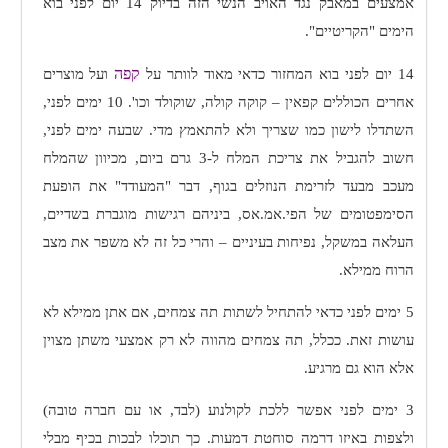
אמצעים במאבק נגד האויב הנשי הזה בדיוק 14 יום לפני בוא
הימים "הקריטיים".
קפה
14 יום לפני בוא המחזור כדאי מאוד לוותר על
ועל מוצרים
אחרים הכוללים קפאין – קוקה קולה, שוקולד וכו'. 10 ימים לפני,
השתדלו לישון כמו שצריך ולא להתאמץ מדי. שבעה ימים לפני,
חשוב להגביל את צריכת המלח ל-3 גרם ביום, מכיוון שהמלח
מעכב מבעד לזרימת הנוזלים בגוף, דבר "המעודד" את הופעת
הסימפטומים של הפי.אמ.אס, ביניהם רגישות מוגברת בשדיים,
העלאה במשקל, נפיחות בעיניים – והרי כל זה לא משפר את מצב
הרוח ממילא.
5 ימים לפני כדאי להתחיל לשתות תה צמחים, אם אתן ממילא לא
עושות זאת. ככלל, תה צמחים מהווה לא רק אמצעי משתן מצוין
אלא הוא גם מרגיע.
3 ימים לפני אפשר ללכת לקולנוע (לבד, או עם חברה טובה)
ולצפות באיזו דרמה סוחטת דמעות. כך תוכלו לבכות בכיף מבלי