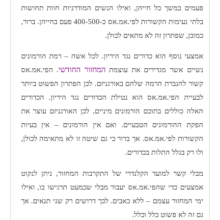
פעמים במשך כל חייהן, ואילו הנשים המודרניות חוות תחושות
בלתי נעימות הקשורות לפי.אמ.אס כ-400-500 פעם בחייהן. ברור,
כמובן, שפתרון זה לא מתאים לכולן.
אמצעי נוסף הוא כדורים נגד היריון. לכל אשה – רמת הורמונים
המחזור החודשי
נשיים אשר מגדירים את עוצמת
. הפי.אמ.אס
קשור להגברת הרמה שלהם באורגניזם. לכן הפתרון הפשוט ביותר
לבעיית הפי.אמ.אס הוא נטילת הכדורים נגד היריון. הכדורים
האלה כוללים בתוכם הורמונים מיניים, לכן האורגניזם עוצר את
הפקת ההורמונים הטבעיים. ואם אין הורמונים – אין בעיות
הקשורות לפי.אמ.אס. אך ברור כי גם שיטה זו לא מתאימה לכולן,
ולו רק בגלל התלות בכדורים.
מבלי קשר למועד הקלנדרי של התקרבות המחזור, ניתן לנקוט
אמצעים כדי שהפי.אמ.אס יעבור מבלי שכמעט תרגישו בו, ואילו
ימי המחזור עצמם – ללא כאבים. לכך דרושים רק שני תנאים. אך
גם זה לא פשוט כלל וכלל.