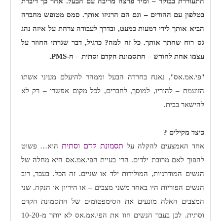
התעוררת בבוקר – ומיד פרצה מריבה עם הבעל. אחר כך דיברת
בטלפון עם ההורים – וגם הם הרגיזו אותך. סמס מטופש מחברה
הביא אותך לידי דמעות כמעט, ובדרך לעבודה צרחת על איזה נהג
גס רוח שחתך אותך. כל זה למה? כרגיל, דבר שגרתי החוזר על
עצמו אחת לחודש – התסמונת הקדם וסתית – ה-
PMS
.
"פי.אמ.אס", נאנח בחרדה הבעל וממהר להיעלם מעיני אשתו
הזועמת – להוריו, למוסך, לחברים, לכל מקום אפשרי – רק לא
להישאר בבית.
כיצד מקילים ?
תסמונת קדם וסתית
אחד האמצעים להקלה על
הוא… פשוט
להפוך לאם מרובת ילדים. הרי בעיית הפי.אמ.אס היא מחלה של
הנשים המודרניות, המולידות ילד או שניים. זה הכל. בעבר, רוב
הנשים הפוריות היו באחד משני מצבים – או היריון או הנקה. שני
המצבים האלה מונעים את הסימפטומים של התסמונת הקדם
וסתית. לכן בעבר הנשים חוו את הפי.אמ.אס לא יותר מ-10-20