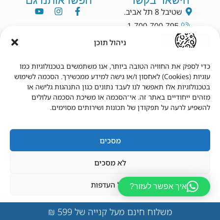
הישאר בקשר
חפשו אותנו גם
שטיבל 8 תל אביב.
1-700-700-795
info@dryang.co.il
ניהול תוכן
052-5225727
כדי לספק את החוויה הטובה ביותר, אנו משתמשים בטכנולוגיות כמו
עוגיות (Cookies) לאחסון ו/או גישה למידע ממכשירך. הסכמה לשימוש
תנאי שימוש
מידע נוסף
בטכנולוגיות אלו תאפשר לנו לעבד נתונים כגון התנהגות גלישה או
מזהים ייחודיים באתר זה. אי־הסכמה או משיכת הסכמה עלולים
תקנון
צור קשר
להשפיע לרעה על תפקודן של תכונות ושירותים מסוימים.
תנאי שימוש
מדיניות פרטיות
הצהרת נגישות
מדיניות משלוחים
מדיניות החזרים
החשבון שלי
מסכים
לא מסכים
נהל העדפות
איך אפשר לעזור?
© 2026 כל הזכויות שמורות לד"ר יאנג.
עוצב ונבנה על ידי
lizmiz
מדיניות פרטיות
מדיניות פרטיות
משלוח חינם מעל קנייה של 599 ₪