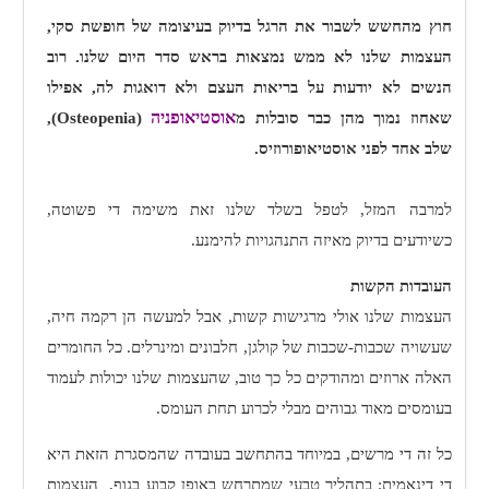
חוץ מהחשש לשבור את הרגל בדיוק בעיצומה של חופשת סקי,
העצמות שלנו לא ממש נמצאות בראש סדר היום שלנו. רוב
הנשים לא יודעות על בריאות העצם ולא דואגות לה, אפילו
אוסטיאופניה
שאחוז נמוך מהן כבר סובלות מ
(
Osteopenia
),
שלב אחד לפני אוסטיאופורוזיס.
למרבה המזל, לטפל בשלד שלנו זאת משימה די פשוטה,
כשיודעים בדיוק מאיזה התנהגויות להימנע.
העובדות הקשות
העצמות שלנו אולי מרגישות קשות, אבל למעשה הן רקמה חיה,
שעשויה שכבות-שכבות של קולגן, חלבונים ומינרלים. כל החומרים
האלה ארוזים ומהודקים כל כך טוב, שהעצמות שלנו יכולות לעמוד
בעומסים מאוד גבוהים מבלי לכרוע תחת העומס.
כל זה די מרשים, במיוחד בהתחשב בעובדה שהמסגרת הזאת היא
די דינאמית: בתהליך טבעי שמתרחש באופן קבוע בגוף,
העצמות