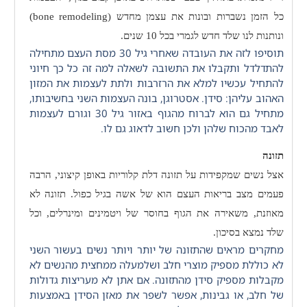
כל הזמן נשברות ובונות את עצמן מחדש (
bone remodeling
)
ונותנות לנו שלד חדש לגמרי בכל 10 שנים.
תוסיפו לזה את העובדה שאחרי גיל 30 מסת העצם מתחילה
להתדלדל ותקבלו את התשובה לשאלה למה זה כל כך חיוני
להתחיל עכשיו למלא את הרזרבות ולתת לעצמות את המזון
האהוב עליהן: סידן. אסטרוגן, בונה העצמות השני בחשיבותו,
מתחיל גם הוא לברוח מהגוף באזור גיל 30 וגורם לעצמות
לאבד מהכוח שלהן ולכן חשוב לדאוג גם לו.
תזונה
אצל נשים שמקפידות על תזונה דלת קלוריות באופן קיצוני, הרבה
פעמים מצב בריאות העצם הוא של אשה בגיל כפול. תזונה לא
מאוזנת, משאירה את הגוף בחוסר של ויטמינים ומינרלים, וכל
שלד נמצא בסיכון.
מחקרים מראים שהתזונה של יותר ויותר נשים בעשור השני
לא כוללת מספיק מוצרי חלב ושלמעלה ממחצית מהנשים לא
מקבלות מספיק סידן מהתזונה. אם אתן לא מעריצות גדולות
של חלב, או גבינות, אפשר לשפר את מאזן הסידן באמצעות