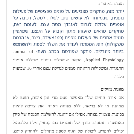
העצם במחצית.
יותר מזה, מחקרים מצביעים על סוגים ספציפיים של פעילות
גופנית, שבמיוחד לא עושים טוב לשלד. למשל, רכיבה על
אופניים עלולה לגרום לאובדן מסת עצם. לעומת זאת,
מחקרים מראים שזעזוע מתון וקבוע על העצם, שמאפיין
סוגים אחרים של פעילות גופנית (כמו צעידה, ריצה, או הרמת
משקולות) הוא המפתח לעודד את השלד לספוג ולהשתמש
ביותר מינרלים. מחקר שפורסם בכתב העת-
Journal of
Applied Physiology
, הראה שפעילות גופנית שכללה אימוני
התנגדות ומשקולות הראתה סמנים לגדילת עצם אחרי 16 שבועות
בלבד.
מזונות מזיקים
אם אורח החיים שלך מאפשר מעט מדי זמן איכות, תזונה לא
מאוזנת או לא בריאה, ללא מנוחה ראויה, את צריכה להיות
בכוננות עצמות גבוהה, אפילו אם דואגת להשלמת הכנסה של סידן
באמצעות תוספים. עודף של חומרים כמו קפאין, מלח ואלכוהול
יכולים להפריע ליכולת של הגוף לספוג מינרלים ולהחזיק אותם.