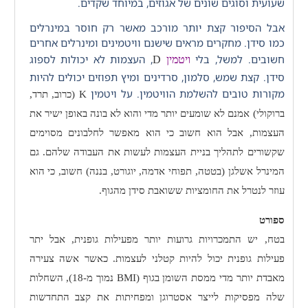
שעועית וסוגים שונים של אגוזים, במיוחד שקדים.
אבל הסיפור קצת יותר מורכב מאשר רק חוסר במינרלים
כמו סידן. מחקרים מראים שישנם וויטמינים ומינרלים אחרים
חשובים. למשל, בלי
, העצמות לא יכולות לספוג
ויטמין
D
סידן. קצת שמש, סלמון, סרדינים ומיץ תפוזים יכולים להיות
מקורות טובים להשלמת הוויטמין. על ויטמין
K
(כרוב, תרד,
ברוקולי) אמנם לא שומעים יותר מדי והוא לא בונה באופן ישיר את
העצמות, אבל הוא חשוב כי הוא מאפשר לחלבונים מסוימים
שקשורים לתהליך בניית העצמות לעשות את העבודה שלהם. גם
המינרל אשלגן (בטטה, תפוחי אדמה, יוגורט, בננה) חשוב, כי הוא
עוזר לנטרל את החומציות ששואבת סידן מהגוף.
ספורט
בטח, יש התמכרויות גרועות יותר מפעילות גופנית, אבל יתר
פעילות גופנית יכול להיות קטלני לעצמות. כאשר אשה צעירה
מאבדת יותר מדי ממסת השומן בגוף (
BMI
נמוך מ-18), השחלות
שלה מפסיקות לייצר אסטרוגן ומפחיתות את קצב התחדשות