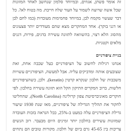
זה אומר פשתן, אגוזים, ובמיוחד סלמון שנחשב לאחד המזונות
שכל אשה שרוצה לשמור על העור שלה חייבת. מה בטוח לא?. כל
דבר שעשוי מקמח לבן, במיוחד פחמימות מעובדות (כמו לחם לבן
או דגני בוקר). אחד המחקרים מצא שהם מעודדים יותר פצעונים
מהסוג הלא רצוי, בהשוואה לתזונה עשירה בדגים, פירות, דגנים
מלאים וקטניות.
בניית ציפורניים
אנחנו רגילות לחשוב על הציפורניים כעל שכבה אחת, זאת
שצובעים אותה ומדביקים עליה. אבל למעשה, הציפורניים עשויות
משכבות של חלבון שנקרא קרטין (
keratin
), ולכן, כשהציפורניים
חלשות, ברוב המקרים התיקון הקל הוא תזונה עשירה בחלבון. לפי
חוקרים מאוניברסיטת צפון קרולינה (
North Carolina
), שהחליטו
לחקור את תהליך הגדילה של ציפורניים, מאז שנת 1930 שיעור
גדילת הציפורניים עלה כמעט ב-25%, ככל הנראה בזכות העובדה
שמזונות עשירים בחלבון יותר זמינים היום מבעבר. רוב הנשים
צריכות בין 45-65 גרם ביום של חלבון. מקורות טובים הם נתחים