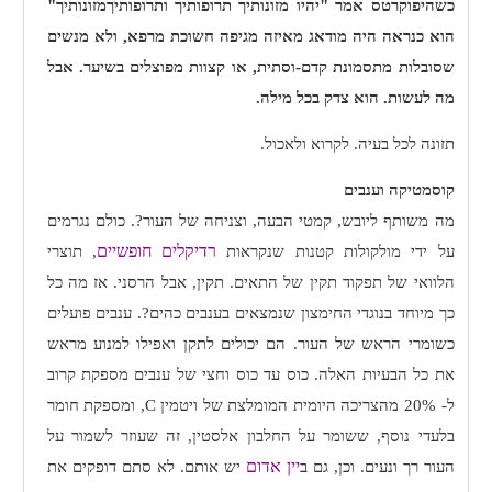
כשהיפוקרטס אמר "יהיו
מזונותיך תרופותיך
ותרופותיך
מזונותיך"
הוא כנראה היה מודאג מאיזה מגיפה חשוכת מרפא, ולא מנשים
שסובלות מתסמונת קדם-וסתית, או קצוות מפוצלים בשיער. אבל
מה לעשות. הוא צדק בכל מילה.
תזונה לכל בעיה. לקרוא ולאכול.
קוסמטיקה וענבים
מה משותף ליובש, קמטי הבעה, וצניחה של העור?. כולם נגרמים
רדיקלים חופשיים
על ידי מולקולות קטנות שנקראות
, תוצרי
הלוואי של תפקוד תקין של התאים. תקין, אבל הרסני. אז מה כל
כך מיוחד בנוגדי החימצון שנמצאים בענבים כהים?. ענבים פועלים
כשומרי הראש של העור. הם יכולים לתקן ואפילו למנוע מראש
את כל הבעיות האלה. כוס עד כוס וחצי של ענבים מספקת קרוב
ל- 20% מהצריכה היומית המומלצת של ויטמין
C
, ומספקת חומר
בלעדי נוסף, ששומר על החלבון אלסטין, זה שעוזר לשמור על
יין אדום
העור רך ונעים. וכן, גם ב
יש אותם. לא סתם דופקים את