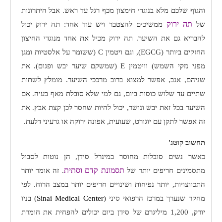
והגוף שלכם מלא בנוגדי חימצון מכף רגל עד ראש. אבל היתרונות
תה ירוק
של
ממשיכים להצטבר ויש עוד אחד: תה ירוק יכול
להבריא גם את השיער. תה ירוק מכיל את אחד מנוגדי החיצון
החזקים ביותר (
EGCG
), וגם ויטמין
C
(ששומר על אלסטיות ומגן
מפני נזקי השמש) וויטמין
E
(שמשקם שיער יבש ופגום). את
שניהם, אגב, אפשר למצוא ברוב מרככי השיער. מומלץ לשתות
שתיים עד שלוש כוסות ביום, גם למי שלא סובלת מאף בעיה. אם
השיער בכל זאת יבש ונושר, יכול להיות שחסר לכן קצת אבץ. את
זה אפשר לתקן עם יוגורט, שעועית, אפונה ירוקה או גרעיני דלעת.
תחשוב קוטג'
כאשר נשים סובלות מחוסר במינרל סידן, הן נוטות לסבול
תסמונת קדם וסתית
מתסמינים חריפים יותר של
. זה אומר יותר
התכווצויות, יותר נפיחות ושינויים חריפים יותר במצב הרוח. לפי
מחקר שנערך במרכז הרפואי סיני (
Sinai Medical Center
) בניו
יורק, 1,200 מיליגרם של סידן ביום יכולים להפחית את חומרת