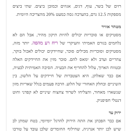
רזים של בשר, עוף, דגים, אגוזים וכמובן ביצים. שתי ביצים
מספקות 12.5 גרם, בהערכה גסה כמעט 20% מהצריכה היומית.
מטהר אוויר
מסטיקים או סוכריות יכולים להיות תיקון מהיר, אבל הם לא
ריח רע מהפה
נלחמים בגורם האמיתי והעיקרי של
. יותר מזה,
מסטיקים וסוכריות מכילים סוכר, שחיידקים יכולים לאכול בוקר,
צהריים וערב ולא ימאס להם. סוכר מזין את החיידקים האלה
ובטווח הארוך, עלול להחריף את הבעיה. הסיבה האמיתית לבעיה,
אם כבר שאלתן, היא הצטברות של חיידקים על הלשון, בין
השיניים ובחלק האחורי של הלוע. הרבה פעמים בגלל שאריות מזון
שנשארו מאחור, והצליחו לשרוד צחצוח שיניים לא קפדני וחוט
דנטלי חפיפניק.
ירוק עד
אם כבר הפכתן את התה הירוק להרגל יומיומי, בטח שמתן לב
שיש לכן יותר אנרגיה, שחילוף החומרים שלכן עובד על טורבו