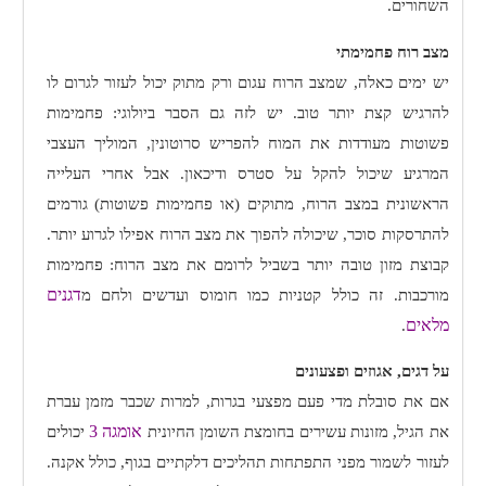
השחורים.
מצב רוח פחמימתי
יש ימים כאלה, שמצב הרוח עגום ורק מתוק יכול לעזור לגרום לו
להרגיש קצת יותר טוב. יש לזה גם הסבר ביולוגי: פחמימות
פשוטות מעודדות את המוח להפריש סרוטונין, המוליך העצבי
המרגיע שיכול להקל על סטרס ודיכאון. אבל אחרי העלייה
הראשונית במצב הרוח, מתוקים (או פחמימות פשוטות) גורמים
להתרסקות סוכר, שיכולה להפוך את מצב הרוח אפילו לגרוע יותר.
קבוצת מזון טובה יותר בשביל לרומם את מצב הרוח: פחמימות
דגנים
מורכבות. זה כולל קטניות כמו חומוס ועדשים ולחם מ
מלאים
.
על דגים, אגוזים ופצעונים
אם את סובלת מדי פעם מפצעי בגרות, למרות שכבר מזמן עברת
אומגה 3
את הגיל, מזונות עשירים בחומצת השומן החיונית
יכולים
לעזור לשמור מפני התפתחות תהליכים דלקתיים בגוף, כולל אקנה.